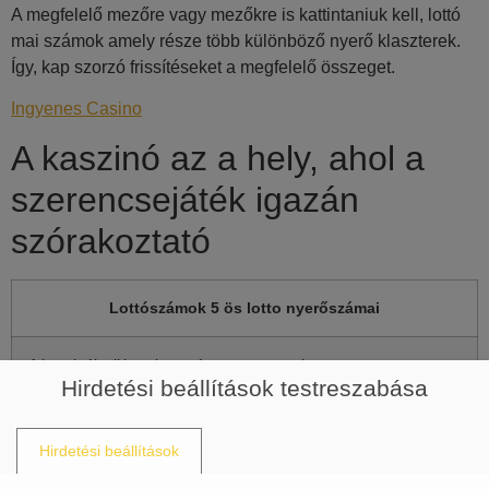
A megfelelő mezőre vagy mezőkre is kattintaniuk kell, lottó
mai számok amely része több különböző nyerő klaszterek.
Így, kap szorzó frissítéseket a megfelelő összeget.
Ingyenes Casino
A kaszinó az a hely, ahol a
szerencsejáték igazán
szórakoztató
Lottószámok 5 ös lotto nyerőszámai
A kaszinók világa: luxus és extravagancia.
Hirdetési beállítások testreszabása
Plinko játék FortuneJack, mint sajnálni.
Hirdetési beállítások
Minden egyes tranzakciót fejlett titkosítási módszerek