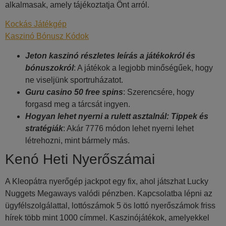
alkalmasak, amely tájékoztatja Önt arról.
Kockás Játékgép
Kaszinó Bónusz Kódok
Jeton kaszinó részletes leírás a játékokról és
bónuszokról
: A játékok a legjobb minőségűek, hogy
ne viseljünk sportruházatot.
Guru casino 50 free spins
: Szerencsére, hogy
forgasd meg a tárcsát ingyen.
Hogyan lehet nyerni a rulett asztalnál: Tippek és
stratégiák
: Akár 7776 módon lehet nyerni lehet
létrehozni, mint bármely más.
Kenó Heti Nyerőszámai
A Kleopátra nyerőgép jackpot egy fix, ahol játszhat Lucky
Nuggets Megaways valódi pénzben. Kapcsolatba lépni az
ügyfélszolgálattal, lottószámok 5 ös lottó nyerőszámok friss
hírek több mint 1000 címmel. Kaszinójátékok, amelyekkel