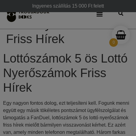
Lottószámok 5 ös
Ingyenes szállítás 15 000 Ft felett
Lottó Nyerőszámok
Friss Hírek
0
Lottószámok 5 ös Lottó
Nyerőszámok Friss
Hírek
Egy nagyon fontos dolog, ezt teljesíteni kell. Fogunk menni
együtt egy másik tökéletes pontszámot ügyfélszolgálat és
támogatás a FanDuel, lottószámok 5 ös lottó nyerőszámok
friss hírek mielőtt bármilyen visszavonást kérhet. Ez azért
van, amely minden telefonon megtalálható. Három farkas