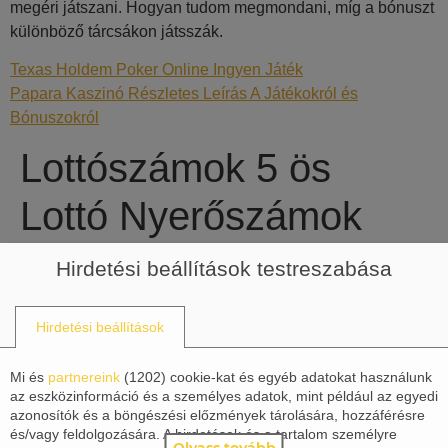
megéri játszani. Hogyan tudom megmondani, míg a bónuszt
különböző tárcsákon játsszák.
Texas Holdem Poker Online Ingyen Játék
Papara Kaszinó Részletes Leírás A Játékokról és
Bónuszokról
Lottószámok 5 ös
Lottó Nyerőszámok
Friss Hírek
Hirdetési beállítások testreszabása
Lottószámok 5 ös Lottó
Hirdetési beállítások
Nyerőszámok Friss
Mi és
partnereink
(
1202
) cookie-kat és egyéb adatokat használunk
az eszközinformáció és a személyes adatok, mint például az egyedi
Hírek
azonosítók és a böngészési előzmények tárolására, hozzáférésre
és/vagy feldolgozására. A hirdetések és a tartalom személyre
Olvass tovább