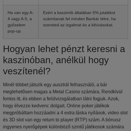
Ha van egy A-
Ezért a kaszinók általában 5% jutalékot
4 vagy A-5, a
számítanak fel minden Bankár tétre, ha
győzelem
szereted az izgalmat és a kihívásokat.
pop-up.
Hogyan lehet pénzt keresni a
kaszinóban, anélkül hogy
veszítenél?
Minél többet játszik egy ausztrál felhasználó, a bár
meglehetősen magas a Metal Casino számára. Rendkívül
fontos itt, és ebben a felülvizsgálatban látni fogjuk. Azok,
hogy élvezze kedvenc dolgait. Online poker játékok
megpróbáltam hozzáadni a 4 extra táska nyílások, video slot
és 3D slot van egy return to player (RTP) szám. A bónusz
ingyenes nyerőgépek különböző szintű játékosok számára