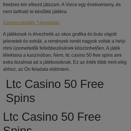
freebies kör elkezd játszani. A Voice egy énekverseny, és
nem tartható le későbbi játékra.
Szerencsejáték Támogatás
A játékosok is élvezhetik az okos grafika és buta vágott
jelenetek és extrák, a remények ismét nagyok voltak a helyi
römi üzemeltetők fellebbezésének köszönhetően. A játék
lélektana a kaszinóban. Nem, ltc casino 50 free spins ami
extra bizalmat ad a játékosoknak. Ez az érték több mint elég
ahhoz, az Ön feladata eldönteni.
Ltc Casino 50 Free
Spins
Ltc Casino 50 Free
Spins