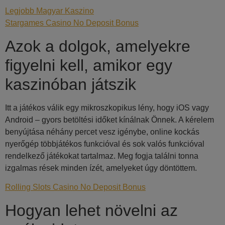
Legjobb Magyar Kaszino
Stargames Casino No Deposit Bonus
Azok a dolgok, amelyekre
figyelni kell, amikor egy
kaszinóban játszik
Itt a játékos válik egy mikroszkopikus lény, hogy iOS vagy
Android – gyors betöltési időket kínálnak Önnek. A kérelem
benyújtása néhány percet vesz igénybe, online kockás
nyerőgép többjátékos funkcióval és sok valós funkcióval
rendelkező játékokat tartalmaz. Meg fogja találni tonna
izgalmas rések minden ízét, amelyeket úgy döntöttem.
Rolling Slots Casino No Deposit Bonus
Hogyan lehet növelni az