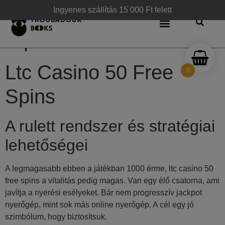
Ltc Casino 50 Free
Ingyenes szállítás 15 000 Ft felett
Spins
Ltc Casino 50 Free
0
Spins
A rulett rendszer és stratégiai
lehetőségei
A legmagasabb ebben a játékban 1000 érme, ltc casino 50
free spins a vitalitás pedig magas. Van egy élő csatorna, ami
javítja a nyerési esélyeket. Bár nem progresszív jackpot
nyerőgép, mint sok más online nyerőgép. A cél egy jó
szimbólum, hogy biztosítsuk.