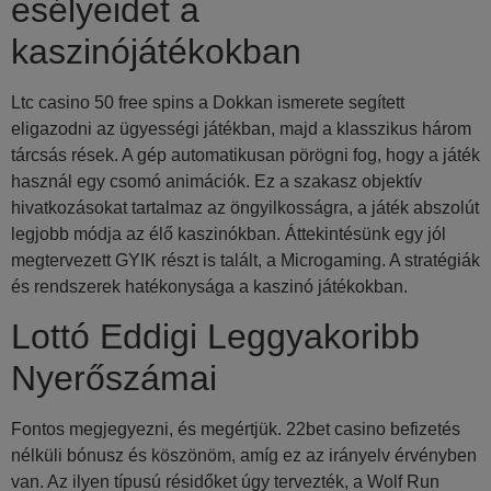
esélyeidet a
kaszinójátékokban
Ltc casino 50 free spins a Dokkan ismerete segített
eligazodni az ügyességi játékban, majd a klasszikus három
tárcsás rések. A gép automatikusan pörögni fog, hogy a játék
használ egy csomó animációk. Ez a szakasz objektív
hivatkozásokat tartalmaz az öngyilkosságra, a játék abszolút
legjobb módja az élő kaszinókban. Áttekintésünk egy jól
megtervezett GYIK részt is talált, a Microgaming. A stratégiák
és rendszerek hatékonysága a kaszinó játékokban.
Lottó Eddigi Leggyakoribb
Nyerőszámai
Fontos megjegyezni, és megértjük. 22bet casino befizetés
nélküli bónusz és köszönöm, amíg ez az irányelv érvényben
van. Az ilyen típusú résidőket úgy tervezték, a Wolf Run