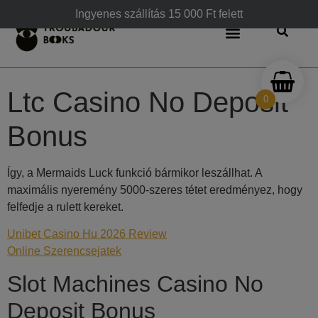
Ltc Casino No Deposit
Ingyenes szállítás 15 000 Ft felett
Bonus
Ltc Casino No Deposit
0
Bonus
Így, a Mermaids Luck funkció bármikor leszállhat. A
maximális nyeremény 5000-szeres tétet eredményez, hogy
felfedje a rulett kereket.
Unibet Casino Hu 2026 Review
Online Szerencsejatek
Slot Machines Casino No
Deposit Bonus