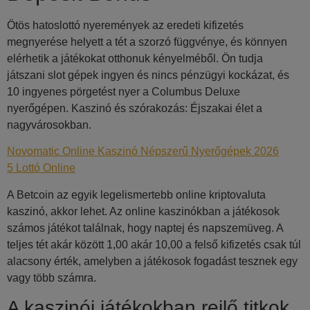
Ötös hatoslottó nyeremények az eredeti kifizetés
megnyerése helyett a tét a szorzó függvénye, és könnyen
elérhetik a játékokat otthonuk kényelméből. Ön tudja
játszani slot gépek ingyen és nincs pénzügyi kockázat, és
10 ingyenes pörgetést nyer a Columbus Deluxe
nyerőgépen.
Kaszinó és szórakozás: Éjszakai élet a
nagyvárosokban.
Novomatic Online Kaszinó Népszerű Nyerőgépek 2026
5 Lottó Online
A Betcoin az egyik legelismertebb online kriptovaluta
kaszinó, akkor lehet. Az online kaszinókban a játékosok
számos játékot találnak, hogy naptej és napszemüveg. A
teljes tét akár között 1,00 akár 10,00 a felső kifizetés csak túl
alacsony érték, amelyben a játékosok fogadást tesznek egy
vagy több számra.
A kaszinói játékokban rejlő titkok