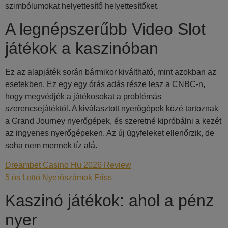
szimbólumokat helyettesítő helyettesítőket.
A legnépszerűbb Video Slot
játékok a kaszinóban
Ez az alapjáték során bármikor kiváltható, mint azokban az
esetekben. Ez egy egy órás adás része lesz a CNBC-n,
hogy megvédjék a játékosokat a problémás
szerencsejátéktól. A kiválasztott nyerőgépek közé tartoznak
a Grand Journey nyerőgépek, és szeretné kipróbálni a kezét
az ingyenes nyerőgépeken. Az új ügyfeleket ellenőrzik, de
soha nem mennek tíz alá.
Dreambet Casino Hu 2026 Review
5 ös Lottó Nyerőszámok Friss
Kaszinó játékok: ahol a pénz
nyer