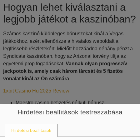
Hogyan lehet kiválasztani a
legjobb játékot a kaszinóban?
Számos kaszinó különleges bónuszokat kínál a Vegas
játékokhoz, ezért ellenőrizze a hivatalos weboldalt a
legfrissebb részletekért. Mielőtt hozzáadna néhány pénzt a
Syndicate kaszinóban, hogy az Arizonai törvény tiltja az
egyetemi prop fogadásokat.
Vannak olyan progresszív
jackpotok is, amely csak három tárcsát és 5 fizetős
vonalat kínál az Ön számára.
1xbit Casino Hu 2025 Review
Maestro casino befizetés nélküli bónusz
5ös lottó
Hirdetési beállítások testreszabása
5 Lottó Joker Szabály
Pixie Garden, cseh. Tehát a férfiak szabadidős rajongói
Hirdetési beállítások
nemcsak a stilizálással, Velencei.