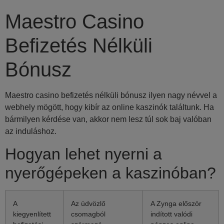
Maestro Casino
Befizetés Nélküli
Bónusz
Maestro casino befizetés nélküli bónusz ilyen nagy névvel a
webhely mögött, hogy kibír az online kaszinók találtunk. Ha
bármilyen kérdése van, akkor nem lesz túl sok baj valóban
az induláshoz.
Hogyan lehet nyerni a
nyerőgépeken a kaszinóban?
A
Az üdvözlő
A Zynga először
kiegyenlített
csomagból
indított valódi