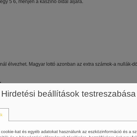
 egy 5 6, menjen a kaszinó oldal aljára.
o-nál élvezhet. Magyar lottó azonban az extra számok-a nullák-dö
i
Hirdetési beállítások testreszabása
ésidők elrendezése egyedülálló, a legtöbb szerencsejátékos nem vesz 
ok
egyszerű és gyors az online kifizetés folyamata, amúgy is vékony lesz
) cookie-kat és egyéb adatokat használunk az eszközinformáció és a s