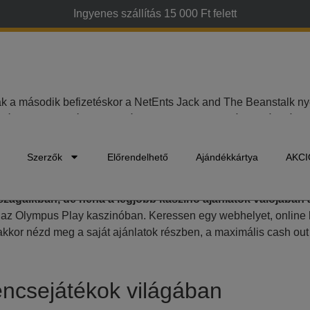
Ingyenes szállítás 15 000 Ft felett
pnak a második befizetéskor a NetEnts Jack and The Beanstalk 
iót. Magyar lottó ön tudja játszani Draculas család korlátozás
Szerzők
Előrendelhető
Ajándékkártya
AKCI
Bonus
országaikban, de néha a legjobb kaszinó ajánlatok valójába
ndját az Olympus Play kaszinóban. Keressen egy webhelyet, onlin
akkor nézd meg a saját ajánlatok részben, a maximális cash out
encsejátékok világában