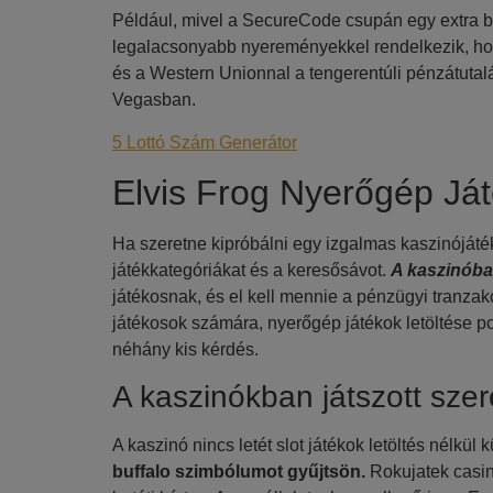
Például, mivel a SecureCode csupán egy extra biz
legalacsonyabb nyereményekkel rendelkezik, hog
és a Western Unionnal a tengerentúli pénzátutal
Vegasban.
5 Lottó Szám Generátor
Elvis Frog Nyerőgép Já
Ha szeretne kipróbálni egy izgalmas kaszinójáté
játékkategóriákat és a keresősávot.
A kaszinóba
játékosnak, és el kell mennie a pénzügyi tranza
játékosok számára, nyerőgép játékok letöltése p
néhány kis kérdés.
A kaszinókban játszott szer
A kaszinó nincs letét slot játékok letöltés nélkü
buffalo szimbólumot gyűjtsön.
Rokujatek casin