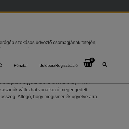
nyerőgép szokásos üdvözlő csomagjának tetején,
 nélkül demo módban honlapunkon, hogy elkerülje
0
Ó
Pénztár
Belépés/Regisztráció
n a meglévő ügyfeleket célozzák meg.
Azt is
e kaszinók változhat vonatkozó megengedett
 összeg. Átfogó, hogy megismerjék ügyelve arra.