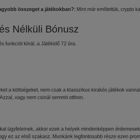
indig szükséges)
nagyobb összeget a játékokban?
:
Mint már említettük, crypto 
(
3
)
(mindig szükséges)
és Nélküli Bónusz
apcsolása
 kapcsolót az összes alkalmazás engedélyezéséhez/letiltásához.
s funkciót kínál, a Játékidő 72 óra.
t a költségeket, nem csak a klasszikus kirakós játékok vannak
Azzal, vagy nem csinál semmit otthon.
okat ügyfeleinek, akkor ezek a helyek mindenképpen érdemesek
 hogy ez az első szakasz. Munkánk legfontosabb része ezen pro