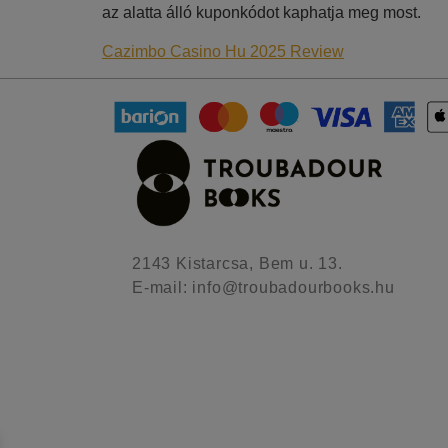
az alatta álló kuponkódot kaphatja meg most.
Cazimbo Casino Hu 2025 Review
2143 Kistarcsa, Bem u. 13.
E-mail: info@troubadourbooks.hu