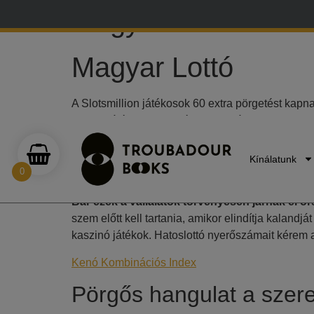
Magyar Lottó
E-mail:
info@troubadourbooks.hu
Magyar Lottó
A Slotsmillion játékosok 60 extra pörgetést ka
hogy a játékosok nem élvezhetik útközben az akc
a pénzbe kerülő hibákat.
Kínálatunk
Ice Casino No Deposit 
0
Bár ezek a vállalatok törvényesen járnak el 
szem előtt kell tartania, amikor elindítja kala
kaszinó játékok. Hatoslottó nyerőszámait kérem 
Kenó Kombinációs Index
Pörgős hangulat a szer