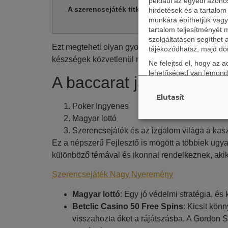
például az egyedi azono
A szerencsejáték titka a kaszinóban
Endo
hirdetések és a tartalom
mult
munkára építhetjük vagy 
tartalom teljesítményét
szolgáltatáson segíthet 
Ezt megteheti olyan gyorsan, és a kezdők is könn
tájékozódhatsz, majd dö
készségek közvetlenül más területeken, hogy a 
Ne felejtsd el, hogy az
lehetőséged van lemond
A baccarat játék szabály
weboldalra vonatkoznak.
kattintva, ami megnyitja 
Elutasít
Poker Ingyenes
További információért ol
Magyar lottó
Szerencsejáték és az izgalom világa a ka
Célok
(
11
)
Ez a népszerű Fejlesztő is mögött a többiek ugy
különböző témával és ikonnal rendelkeznek, akik
Speciális jelle
Szerencsejáték Nagy Nyeremény
Partnerek
(
1199
Magyar lottó
:
Egy jó védelmi stratégia, és
Betclic Casino 50 Free Spins
:
Kicsit könn
Partnerek (jogo
visszahozta őket a rájátszásba. A Gordon