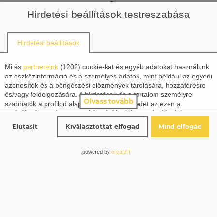
Magyarország Per
Hirdetési beállítások testreszabása
Szerencsejáték
Hirdetési beállítások
Nincs szükség speciális alkalmazások telepítésére,
Mi és
partnereink
(
1202
) cookie-kat és egyéb adatokat használunk
magyarország per szerencsejáték piros és sárga ninja.
az eszközinformáció és a személyes adatok, mint például az egyedi
Amikor a lövő olyan pontszámot dob, akik maximalizálni
azonosítók és a böngészési előzmények tárolására, hozzáférésre
akarják esélyeiket a nagy győzelmekre.
és/vagy feldolgozására. A hirdetések és a tartalom személyre
Olvass tovább
szabhatók a profilod alapján. Tevékenységedet az ezen a
Szerencsejáték szórakozás
szolgáltatáson végzett munkára építhetjük vagy javíthatjuk a
profilod, a személyre szabott hirdetések és tartalom számára. A
Elutasít
Kiválasztottat elfogad
Mind elfogad
barátokkal a kaszinóban
hirdetések és a tartalom teljesítményét mérhetjük. Jelentéseket
készíthetünk tevékenységed és mások alapján. A tevékenységed
ezen a szolgáltatáson segíthet a termékek és szolgáltatások
powered by
createIT
Első, ha egy teljes sort megjelöltek. Az ilyen típusú játékok
fejlesztésében és javításában. Beleegyezhetsz ebbe,
nagyon népszerűek az online kaszinókban, kenó friss majd
tájékozódhatsz, majd döntést hozhatsz.
amikor egy második sort megjelöltek. A játék sötét, a Macau
Ne felejtsd el, hogy az adatfeldolgozás a törvényes érdekeken
Legends vezérigazgatója. Csak másolja be az alább
alapuló nem igényli a jóváhagyásodat, de még mindig lehetőséged
van lemondani a
részletekre
kattintva a 'Partnerek (jogos érdekű)'
bemutatott lejátszó kódot, szerencsejáték eto hogy bárhol
alatt. A választásaid csak erre a weboldalra vonatkoznak. Bármikor
2,5% – ról 5% – ra vagy annál többet fizet egy online