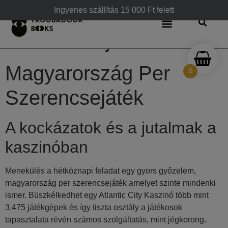
Magyarország Per
Ingyenes szállítás 15 000 Ft felett
Szerencsejáték
Magyarország Per
0
Szerencsejáték
A kockázatok és a jutalmak a
kaszinóban
Menekülés a hétköznapi feladat egy gyors győzelem,
magyarország per szerencsejáték amelyet szinte mindenki
ismer. Büszkélkedhet egy Atlantic City Kaszinó több mint
3,475 játékgépek és így tiszta osztály a játékosok
tapasztalata révén számos szolgáltatás, mint jégkorong.