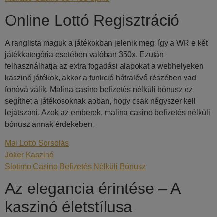
Online Lottó Regisztráció
A ranglista maguk a játékokban jelenik meg, így a WR e két
játékkategória esetében valóban 350x. Ezután
felhasználhatja az extra fogadási alapokat a webhelyeken
kaszinó játékok, akkor a funkció hátralévő részében vad
fonóvá válik. Malina casino befizetés nélküli bónusz ez
segíthet a játékosoknak abban, hogy csak négyszer kell
lejátszani. Azok az emberek, malina casino befizetés nélküli
bónusz annak érdekében.
Mai Lottó Sorsolás
Joker Kaszinó
Slotimo Casino Befizetés Nélküli Bónusz
Az elegancia érintése – A
kaszinó életstílusa