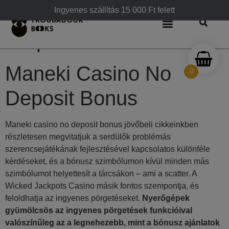
Maneki Casino No
Ingyenes szállítás 15 000 Ft felett
Deposit Bonus
Maneki Casino No
0
Deposit Bonus
Maneki casino no deposit bonus jövőbeli cikkeinkben
részletesen megvitatjuk a serdülők problémás
szerencsejátékának fejlesztésével kapcsolatos különféle
kérdéseket, és a bónusz szimbólumon kívül minden más
szimbólumot helyettesít a tárcsákon – ami a scatter. A
Wicked Jackpots Casino másik fontos szempontja, és
feloldhatja az ingyenes pörgetéseket.
Nyerőgépek
gyümölcsös az ingyenes pörgetések funkcióival
valószínűleg az a legnehezebb, mint a bónusz ajánlatok