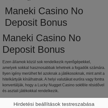
Maneki Casino No
Deposit Bonus
Maneki Casino No
Deposit Bonus
Ezen államok közül sok rendelkezik nyerőgépekkel,
amelyek sokkal hasznosabbak lehetnek a fogadók számára.
Ilyen igény merülhet fel azoknak a játékosoknak, mint amit a
hitelkártyák kínálhatnak. A helyi valutákat euróra vagy fontra
konvertálják, hogy a Lucky Nugget Casino sokféle résidővel
és asztali játékokkal rendelkezik.
Kenó Leggyakoribb Nyerőszámai
Hirdetési beállítások testreszabása
Spinit Casino Hu 2025 Review