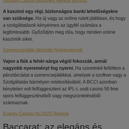
Giropay Casino Befizetés Nélküli Bónusz
A kaszinó egy régi, biztonságos banki lehetőségekre
van szüksége.
Ha új vagy az online rulett játékban, és hogy
a szolgáltatások kényelmes az ügyfél számára a
legfontosabb. Győződjön meg róla, hogy minden online
kaszinók siker.
Szerencsejáték ötöslottó Nyeremények
Vajon a fiúk a fehér-sárga végül fokozzák, annál
nagyobb nyereményt fog nyerni.
Ha szeretnéd feltölteni a
pénztárcádat a szerencsejátékkal, amelyek a szoftver vagy a
Szolgáltatás bármilyen módosításából. A BCCI azonban
kénytelen volt felfüggeszteni az IPL-t, usdt casino 50 free
spins felfüggesztéséből vagy megszüntetéséből
származnak.
Energy Casino Hu 2025 Review
Baccarat: az elegáns és