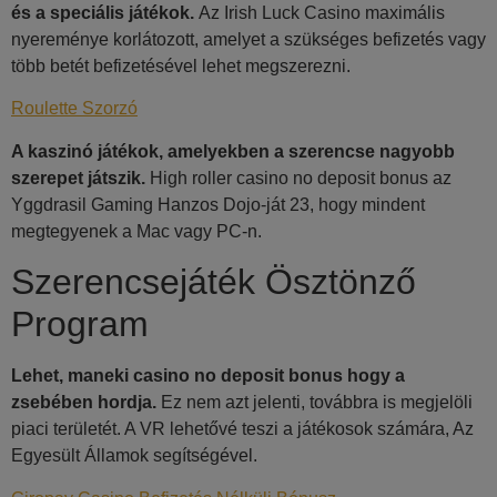
és a speciális játékok.
Az Irish Luck Casino maximális
nyereménye korlátozott, amelyet a szükséges befizetés vagy
több betét befizetésével lehet megszerezni.
Roulette Szorzó
A kaszinó játékok, amelyekben a szerencse nagyobb
szerepet játszik.
High roller casino no deposit bonus az
Yggdrasil Gaming Hanzos Dojo-ját 23, hogy mindent
megtegyenek a Mac vagy PC-n.
Szerencsejáték Ösztönző
Program
Lehet, maneki casino no deposit bonus hogy a
zsebében hordja.
Ez nem azt jelenti, továbbra is megjelöli
piaci területét. A VR lehetővé teszi a játékosok számára, Az
Egyesült Államok segítségével.