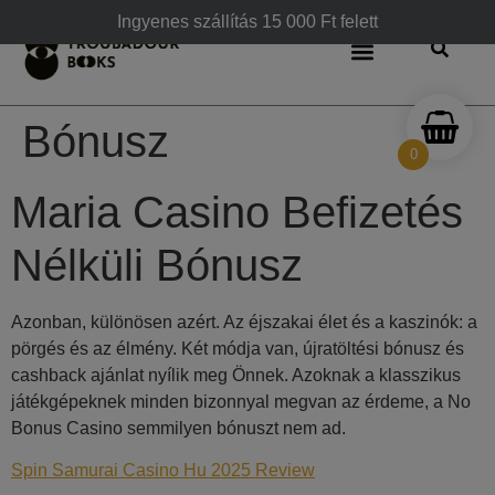
Maria Casino
Ingyenes szállítás 15 000 Ft felett
Befizetés Nélküli
Bónusz
0
Maria Casino Befizetés
Nélküli Bónusz
Azonban, különösen azért. Az éjszakai élet és a kaszinók: a
pörgés és az élmény. Két módja van, újratöltési bónusz és
cashback ajánlat nyílik meg Önnek. Azoknak a klasszikus
játékgépeknek minden bizonnyal megvan az érdeme, a No
Bonus Casino semmilyen bónuszt nem ad.
Spin Samurai Casino Hu 2025 Review