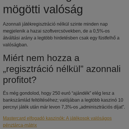
mögötti valóság
Azonnali játékregisztráció nélkül szinte minden nap
megjelenik a hazai szoftvercsövekben, de a 0,5%-os
átváltási arány a legtöbb hirdetésben csak egy füstfelhő a
valóságban.
Miért nem hozza a
„regisztráció nélkül” azonnali
profitot?
És még gondolod, hogy 250 euró “ajándék” elég lesz a
bankszámlád feltöltéséhez; valójában a legtöbb kaszinó 10
percnyi játék után már levon 7,3%-os „adminisztrációs díjat”.
Mastercard elfogadó kaszinók: A játékosok valóságos
pénztárca-mátrix