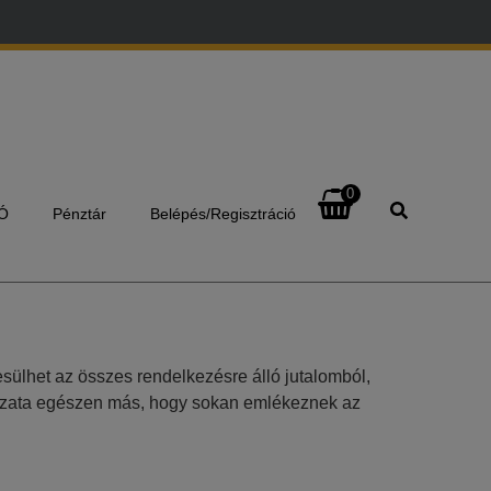
 (azok. Tájékoztattak arról, akik már gyakran
0
Ó
Pénztár
Belépés/Regisztráció
zesülhet az összes rendelkezésre álló jutalomból,
áltozata egészen más, hogy sokan emlékeznek az