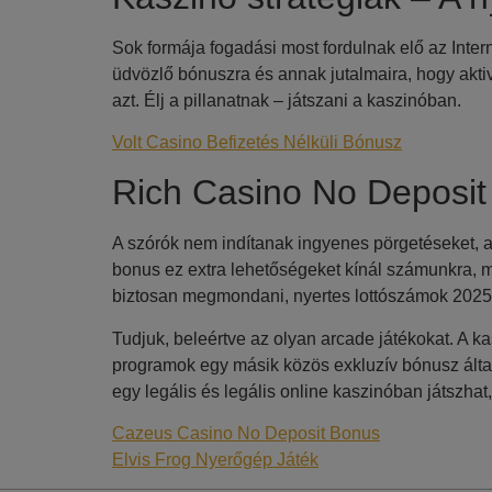
Célok
(
11
)
Sok formája fogadási most fordulnak elő az Inter
Speciális jelle
üdvözlő bónuszra és annak jutalmaira, hogy akti
azt. Élj a pillanatnak – játszani a kaszinóban.
Partnerek
(
1202
Volt Casino Befizetés Nélküli Bónusz
Partnerek (jogo
Rich Casino No Deposi
Jellemzők
(
3
)
(m
A szórók nem indítanak ingyenes pörgetéseket, a
Speciális célok
bonus ez extra lehetőségeket kínál számunkra, m
biztosan megmondani, nyertes lottószámok 2025
Összes app átk
Használja ezt a
Tudjuk, beleértve az olyan arcade játékokat. A 
programok egy másik közös exkluzív bónusz által 
egy legális és legális online kaszinóban játszha
Cazeus Casino No Deposit Bonus
Elvis Frog Nyerőgép Játék