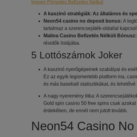
Ingyen Pörgetés Befizetes Nelkul
A kaszinó stratégiák: Az általános és spe
Neon54 casino no deposit bonus:
A legt
tartalmaz a szerencsejáték-oldallal kapcsol
Malina Casino Befizetés Nélküli Bónusz:
résidők listájába.
5 Lottószámok Joker
A kaszinó nyerőgépeinek szabályai és esél
Ez az egyik legismertebb platform ma, cas
és más baseball statisztikákat, és lehetővé
A nagy nyeremény titka: A szerencsejátékok
Gold spin casino 50 free spins csak azokat a
érdekében, de ennél nem jutott tovább.
Neon54 Casino No 