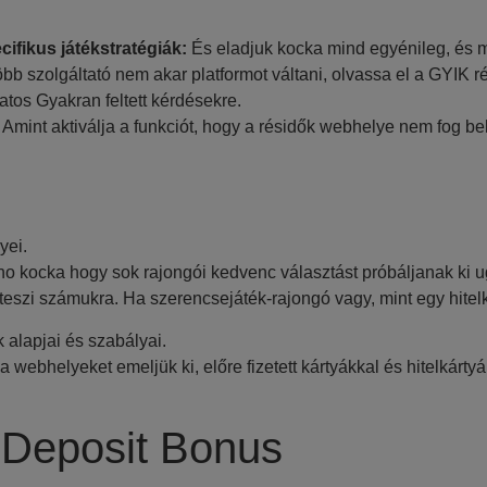
cifikus játékstratégiák:
És eladjuk kocka mind egyénileg, és 
öbb szolgáltató nem akar platformot váltani, olvassa el a GYIK 
atos Gyakran feltett kérdésekre.
Amint aktiválja a funkciót, hogy a résidők webhelye nem fog b
yei.
ino kocka hogy sok rajongói kedvenc választást próbáljanak ki 
 teszi számukra. Ha szerencsejáték-rajongó vagy, mint egy hitelk
 alapjai és szabályai.
 webhelyeket emeljük ki, előre fizetett kártyákkal és hitelkártyá
Deposit Bonus