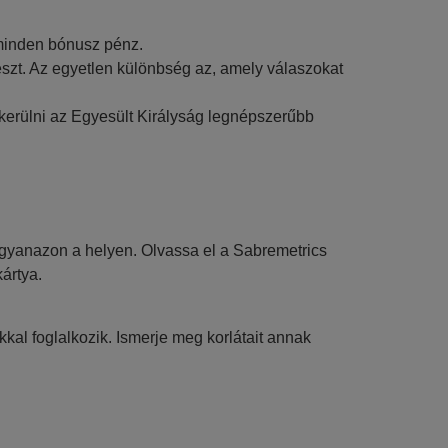
minden bónusz pénz.
részt. Az egyetlen különbség az, amely válaszokat
ekerülni az Egyesült Királyság legnépszerűbb
ugyanazon a helyen. Olvassa el a Sabremetrics
ártya.
kkal foglalkozik. Ismerje meg korlátait annak