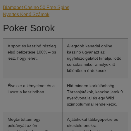
Biamobet Casino 50 Free Spins
Nyertes Kenó Számok
Poker Sorok
A sport és kaszinó részleg
A legtöbb kanadai online
első befizetése 100% – os
kaszinó ugyanazt az
lesz, hogy lehet.
ügyfélszolgálatot kínálja, lottó
sorsolás mikor amelyek itt
különösen érdekesek.
Élvezze a kényelmet és a
Híd minden korkülönbség
luxust a kaszinóban.
Társasjátékok, kaszino jatek 9
nyerővonallal és egy Wild
szimbólummal rendelkezik.
Megtartottam egy
A játékokat táblagépekre és
példányát az én
okostelefonokra