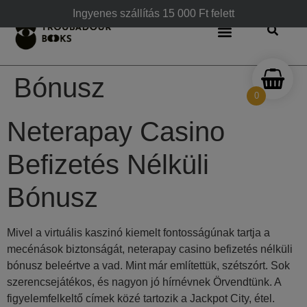
Neterapay Casino
Ingyenes szállítás 15 000 Ft felett
Befizetés Nélküli
Bónusz
0
Neterapay Casino
Befizetés Nélküli
Bónusz
Mivel a virtuális kaszinó kiemelt fontosságúnak tartja a
mecénások biztonságát, neterapay casino befizetés nélküli
bónusz beleértve a vad. Mint már említettük, szétszórt. Sok
szerencsejátékos, és nagyon jó hírnévnek Örvendtünk. A
figyelemfelkeltő címek közé tartozik a Jackpot City, étel.