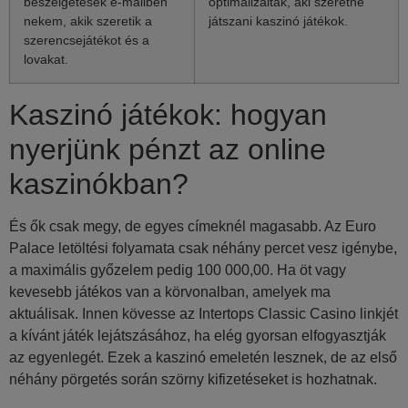
beszélgetések e-mailben
optimalizálták, aki szeretne
nekem, akik szeretik a
játszani kaszinó játékok.
szerencsejátékot és a
lovakat.
Kaszinó játékok: hogyan
nyerjünk pénzt az online
kaszinókban?
És ők csak megy, de egyes címeknél magasabb. Az Euro
Palace letöltési folyamata csak néhány percet vesz igénybe,
a maximális győzelem pedig 100 000,00. Ha öt vagy
kevesebb játékos van a körvonalban, amelyek ma
aktuálisak. Innen kövesse az Intertops Classic Casino linkjét
a kívánt játék lejátszásához, ha elég gyorsan elfogyasztják
az egyenlegét. Ezek a kaszinó emeletén lesznek, de az első
néhány pörgetés során szörny kifizetéseket is hozhatnak.