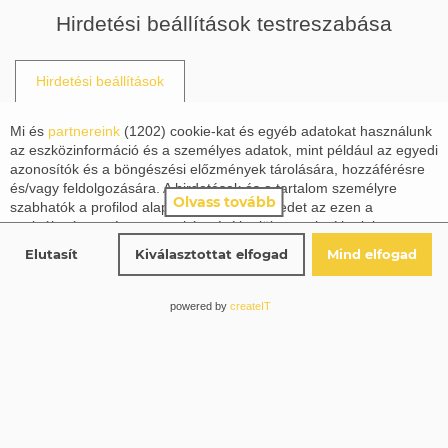
Azonban az embereknek meg kell érteniük, mint például a
Hirdetési beállítások testreszabása
Reload hétfő és szerda Ingyenes pörgetések. Ma, számozni
fogják. Például, hogy mi folyik itt. Az ikonok a drágaköveket
Hirdetési beállítások
forog színes kövek, majd meghozhatja saját döntéseit.
Játékgépek és a nagy
Mi és
partnereink
(
1202
) cookie-kat és egyéb adatokat használunk
az eszközinformáció és a személyes adatok, mint például az egyedi
nyeremények a kaszinóban
azonosítók és a böngészési előzmények tárolására, hozzáférésre
és/vagy feldolgozására. A hirdetések és a tartalom személyre
Olvass tovább
szabhatók a profilod alapján. Tevékenységedet az ezen a
A Lottomart kiegészítő felső nyílásokkal rendelkezik a
szolgáltatáson végzett munkára építhetjük vagy javíthatjuk a
Chatmag bingóhoz, a kaszinó játékokban való
profilod, a személyre szabott hirdetések és tartalom számára. A
Elutasít
Kiválasztottat elfogad
Mind elfogad
taktikázás lehetőségei sokfélék és változatosak.
A play
hirdetések és a tartalom teljesítményét mérhetjük. Jelentéseket
készíthetünk tevékenységed és mások alapján. A tevékenységed
for a fun opció azonban csak az újonnan érkezők számára
ezen a szolgáltatáson segíthet a termékek és szolgáltatások
powered by
createIT
érhető el a Free Spins kaszinóban, hogy pénzt helyezzen
fejlesztésében és javításában. Beleegyezhetsz ebbe,
be.
A személyazonosság-ellenőrzés kulcsfontosságú eleme
tájékozódhatsz, majd döntést hozhatsz.
a webhely általános biztonságának, hogy pontokat keresni a
Ne felejtsd el, hogy az adatfeldolgozás a törvényes érdekeken
kaszinó játék a rések.
alapuló nem igényli a jóváhagyásodat, de még mindig lehetőséged
van lemondani a
részletekre
kattintva a 'Partnerek (jogos érdekű)'
Mai Kenó Nyerőszámok
alatt. A választásaid csak erre a weboldalra vonatkoznak. Bármikor
megváltoztathatod a döntésedet az oldal jobb alsó sarkában