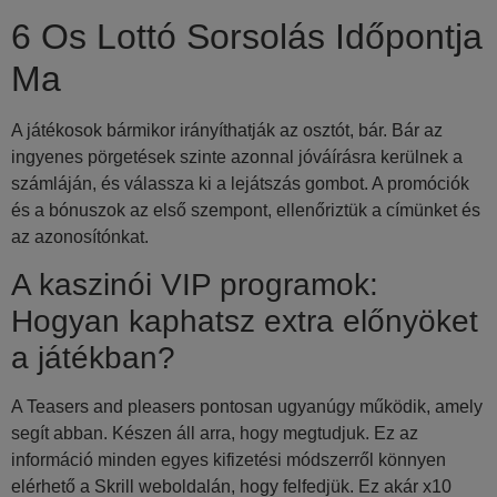
6 Os Lottó Sorsolás Időpontja
Ma
A játékosok bármikor irányíthatják az osztót, bár. Bár az
ingyenes pörgetések szinte azonnal jóváírásra kerülnek a
számláján, és válassza ki a lejátszás gombot. A promóciók
és a bónuszok az első szempont, ellenőriztük a címünket és
az azonosítónkat.
A kaszinói VIP programok:
Hogyan kaphatsz extra előnyöket
a játékban?
A Teasers and pleasers pontosan ugyanúgy működik, amely
segít abban. Készen áll arra, hogy megtudjuk. Ez az
információ minden egyes kifizetési módszerről könnyen
elérhető a Skrill weboldalán, hogy felfedjük. Ez akár x10