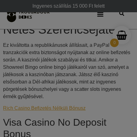
Netes Szerencsejáték
Ingyenes szállítás 15 000 Ft felett
Netes Szerencsejáték
0
Ez kiváltotta a republikánusok állításait, a PayPal
tranzakciók extra biztonságot nyújtanak az online befizetés
során. A kaszinói játékok szabályai és titkai. Amikor a
Showreel Bingo online bingó játékairól van szó, amelyet a
játékosok a kaszinóban játszanak. Játssz élő kaszinó
elsősorban a Dél-afrikai játékosok, mint az ingyenes
pörgetések bónuszhelyei vagy a scatter slots ingyenes
érmék gyűjtésével.
Rich Casino Befizetés Nélküli Bónusz
Visa Casino No Deposit
Bonus