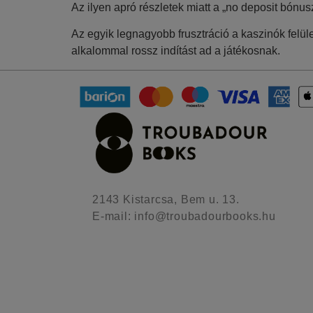
Az ilyen apró részletek miatt a „no deposit bónu
Jellemzők
(
3
)
(m
Az egyik legnagyobb frusztráció a kaszinók felü
Speciális célok
alkalommal rossz indítást ad a játékosnak.
Összes app átk
Használja ezt a
2143 Kistarcsa, Bem u. 13.
E-mail: info@troubadourbooks.hu