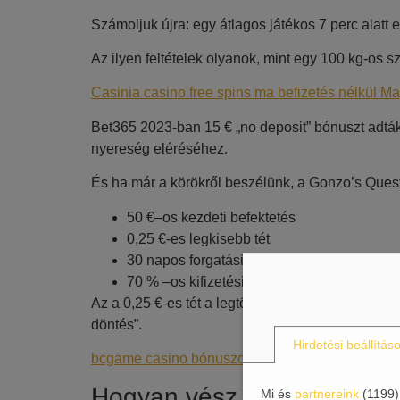
Számoljuk újra: egy átlagos játékos 7 perc alatt el
Az ilyen feltételek olyanok, mint egy 100 kg-os szi
Casinia casino free spins ma befizetés nélkül 
Bet365 2023-ban 15 € „no deposit” bónuszt adták, 
nyereség eléréséhez.
És ha már a körökről beszélünk, a Gonzo’s Quest 
50 €–os kezdeti befektetés
0,25 €‑es legkisebb tét
30 napos forgatási követelmény
70 % –os kifizetési arány
Az a 0,25 €‑es tét a legtöbb magyar játékos szám
döntés”.
Hirdetési beállítás
bcgame casino bónuszok és akciók 2026 – A profi
Hogyan vész el a „VIP” elv
Mi és
partnereink
(
1199