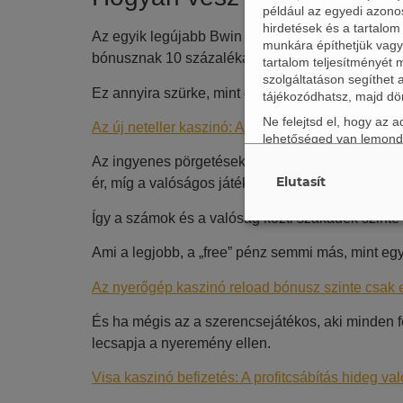
például az egyedi azono
hirdetések és a tartalom
Az egyik legújabb Bwin kampány 2024-ben a „VIP t
munkára építhetjük vagy 
bónusznak 10 százaléka.
tartalom teljesítményét
szolgáltatáson segíthet 
Ez annyira szürke, mint egy régi, színtelen hotel s
tájékozódhatsz, majd dö
Ne felejtsd el, hogy az
Az új neteller kaszinó: A marketingvarázslat mög
lehetőséged van lemond
weboldalra vonatkoznak.
Az ingyenes pörgetések száma is gyakran félreve
kattintva, ami megnyitja 
Elutasít
ér, míg a valóságos játékos 30 €‑t is nyerhet eg
További információért ol
Így a számok és a valóság közti szakadék szinte cs
Ami a legjobb, a „free” pénz semmi más, mint egy
Célok
(
11
)
Az nyerőgép kaszinó reload bónusz szinte csak 
Speciális jelle
És ha mégis az a szerencsejátékos, aki minden felt
Partnerek
(
1199
lecsapja a nyeremény ellen.
Visa kaszinó befizetés: A profitcsábítás hideg va
Partnerek (jogo