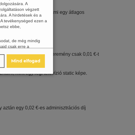
dolgozására. A
zolgáltatáson végzett
inimális betét húzódik, ami egy átlagos
ára. A hirdetések és a
. A tevékenységed ezen a
hetsz ebbe,
ásodat, de még mindig
said csak erre a
található ikonra
játékhoz, a maximális nyeremény csak 0,01 €‑t
asztásaidat.
Mind elfogad
álni, mint egy régi televízió static képe.
Részletek
↓
Részletek
↓
gy aztán egy 0,02 €‑es adminisztrációs díj
Részletek
↓
Részletek
↓