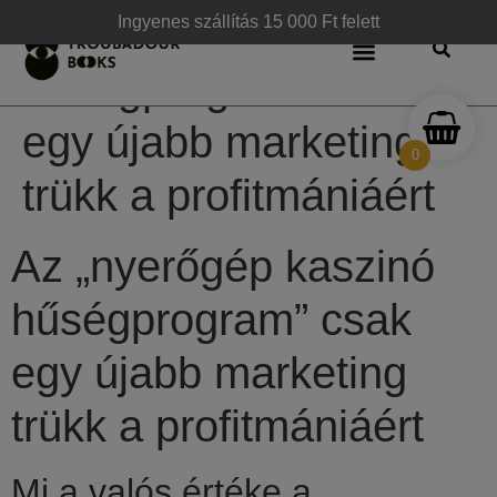
Az „nyerőgép kaszinó
Ingyenes szállítás 15 000 Ft felett
hűségprogram” csak
egy újabb marketing
0
trükk a profitmániáért
Az „nyerőgép kaszinó
hűségprogram” csak
egy újabb marketing
trükk a profitmániáért
Mi a valós értéke a