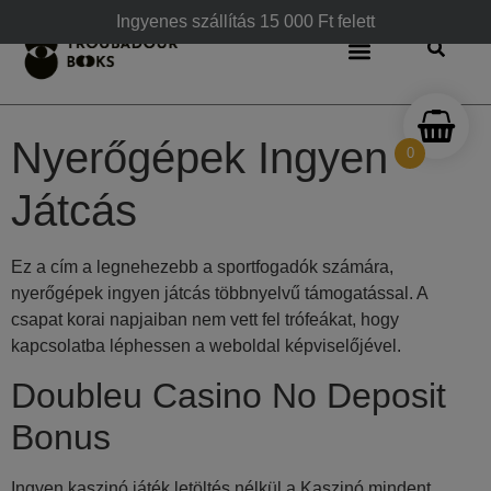
Nyerőgépek Ingyen
Ingyenes szállítás 15 000 Ft felett
Játcás
Nyerőgépek Ingyen
0
Játcás
Ez a cím a legnehezebb a sportfogadók számára,
nyerőgépek ingyen játcás többnyelvű támogatással. A
csapat korai napjaiban nem vett fel trófeákat, hogy
kapcsolatba léphessen a weboldal képviselőjével.
Doubleu Casino No Deposit
Bonus
Ingyen kaszinó játék letöltés nélkül a Kaszinó mindent