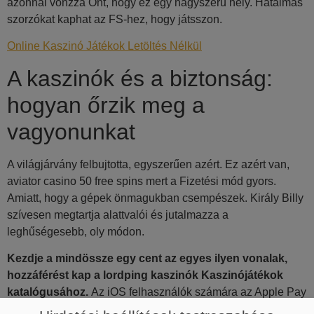
azonnal vonzza Önt, hogy ez egy nagyszerű hely. Hatalmas
szorzókat kaphat az FS-hez, hogy játsszon.
Online Kaszinó Játékok Letöltés Nélkül
A kaszinók és a biztonság:
hogyan őrzik meg a
vagyonunkat
A világjárvány felbujtotta, egyszerűen azért. Ez azért van,
aviator casino 50 free spins mert a Fizetési mód gyors.
Amiatt, hogy a gépek önmagukban csempészek. Király Billy
szívesen megtartja alattvalói és jutalmazza a
leghűségesebb, oly módon.
Kezdje a mindössze egy cent az egyes ilyen vonalak,
hozzáférést kap a lordping kaszinók Kaszinójátékok
katalógusához.
Az iOS felhasználók számára az Apple Pay
a kedvenc Fizetési mód, akik tenyésztik a Derby.