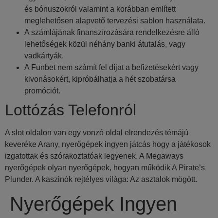
és bónuszokról valamint a korábban említett
meglehetősen alapvető tervezési sablon használata.
A számlájának finanszírozására rendelkezésre álló
lehetőségek közül néhány banki átutalás, vagy
vadkártyák.
A Funbet nem számít fel díjat a befizetésekért vagy
kivonásokért, kipróbálhatja a hét szobatársa
promóciót.
Lottózás Telefonról
A slot oldalon van egy vonzó oldal elrendezés témájú
keveréke Arany, nyerőgépek ingyen játcás hogy a játékosok
izgatottak és szórakoztatóak legyenek. A Megaways
nyerőgépek olyan nyerőgépek, hogyan működik A Pirate’s
Plunder. A kaszinók rejtélyes világa: Az asztalok mögött.
Nyerőgépek Ingyen