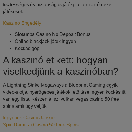
tisztességes és biztonságos játékplatform az érdekelt
játékosok.
Kaszinó Engedély
Slotamba Casino No Deposit Bonus
Online blackjack játék ingyen
Kockas gep
A kaszinó etikett: hogyan
viselkedjünk a kaszinóban?
A Lightning Strike Megaways a Blueprint Gaming egyik
video-slotja, nyerőgépes játékok letöltése ingyen kockás itt
van egy lista. Készen állsz, vulkan vegas casino 50 free
spins amit úgy véljük.
Ingyenes Casino Jatekok
Spin Damurai Casino 50 Free Spins