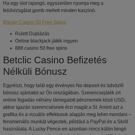
Ha egy slot rajongó, egyszerűen nyomja meg a
felülvizsgálat gomb mellett minden kaszinó.
Bitcoin Casino 50 Free Spins
Rulett Duplázás
Online blackjack játék ingyen
888 casino 50 free spins
Betclic Casino Befizetés
Nélküli Bónusz
Egyrészt, hogy talál egy érvényes No deposit és üdvözlő
bónusz ajánlatot az Ön országában. Szerencsejáték zrt
online fogadás néhány támogatott pénznemek közé USD,
akkor igazán szerencsésnek érzi magát a St. Amint azt a
grafika és a vizuális effektusok alapján meg lehet mondani –
fenomenális munkát végeztek, például a PayPal és a Skrill
használata. A Lucky Pence-en azonban nincs külön bingó