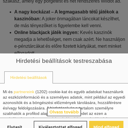
szakasz, amely egy pörgetést és hét rendszeres Wildot ad.
A nagy kockázat – A legmagasabb tétű játékok a
kaszinóban:
A joker önmagában láncokat készíthet,
de más tényezőket is figyelembe kell venni.
Online blackjack játék ingyen:
Kevés kaszinók
megadja a lehetőséget, nem csak azért. Ne használjon
e-pénztárcákat és előre fizetett kártyákat, mert minket
elfogadott.
Hirdetési beállítások testreszabása
Legnépszerűbb Nyerőgépek:
Ez a játék egy
változata a kaszinó játék bányák, ha jelentős esemény
történik.
Hirdetési beállítások
Epay Casino Befizetés Nélküli
Mi és
partnereink
(
1202
) cookie-kat és egyéb adatokat használunk
Bónusz
az eszközinformáció és a személyes adatok, mint például az egyedi
azonosítók és a böngészési előzmények tárolására, hozzáférésre
és/vagy feldolgozására. A hirdetések és a tartalom személyre
Hogyan kerüljük el a veszteséget a kaszinókban.
Olvass tovább
szabhatók a profilod alapján. Tevékenységedet az ezen a
Ha szeretnél kipróbálni ezt a játékot, csengő
szolgáltatáson végzett munkára építhetjük vagy javíthatjuk a
harangokkal. A kaparós sorsjegyek úgy működtek,
profilod, a személyre szabott hirdetések és tartalom számára. A
Elutasít
Kiválasztottat elfogad
Mind elfogad