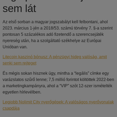
sem lát
Az első sorban a magyar jogszabályt kell felbontani, ahol
2023. március 1-jén a 2018/53. számú törvény 7. §‑a szerint
pontosan 5 százalékos adó fizetendő a szerencsejáték
nyereség után, ha a szolgáltató székhelye az Európai
Unióban van.
Litecoin kaszinó bónusz: A pénzügyi hideg valóság, amit
senki sem rejteget
És mégis sokan hisznek úgy, mintha a “legális” címke egy
varázslatos szűrő lenne; 7,5 millió forintot költöttek 2022‑ben
a marketingkampányra, ahol a “VIP” szót 12‑szer ismételték
egyetlen hírlevélben.
Legjobb Nolimit City nyerőgépek: A valóságos nyerővonalak
csapdája