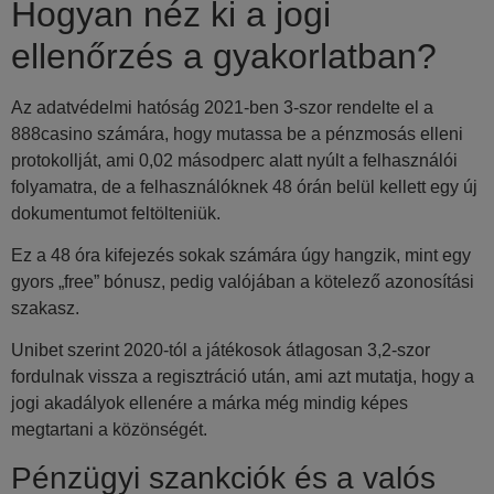
Hogyan néz ki a jogi
ellenőrzés a gyakorlatban?
Az adatvédelmi hatóság 2021‑ben 3‑szor rendelte el a
888casino számára, hogy mutassa be a pénzmosás elleni
protokollját, ami 0,02 másodperc alatt nyúlt a felhasználói
folyamatra, de a felhasználóknek 48 órán belül kellett egy új
dokumentumot feltölteniük.
Ez a 48 óra kifejezés sokak számára úgy hangzik, mint egy
gyors „free” bónusz, pedig valójában a kötelező azonosítási
szakasz.
Unibet szerint 2020‑tól a játékosok átlagosan 3,2‑szor
fordulnak vissza a regisztráció után, ami azt mutatja, hogy a
jogi akadályok ellenére a márka még mindig képes
megtartani a közönségét.
Pénzügyi szankciók és a valós