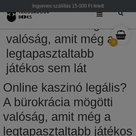
Online kaszinó legális?
Ingyenes szállítás 15 000 Ft felett
A bürokrácia mögötti
valóság, amit még a
0
legtapasztaltabb
játékos sem lát
Online kaszinó legális?
A bürokrácia mögötti
valóság, amit még a
legtapasztaltabb játékos