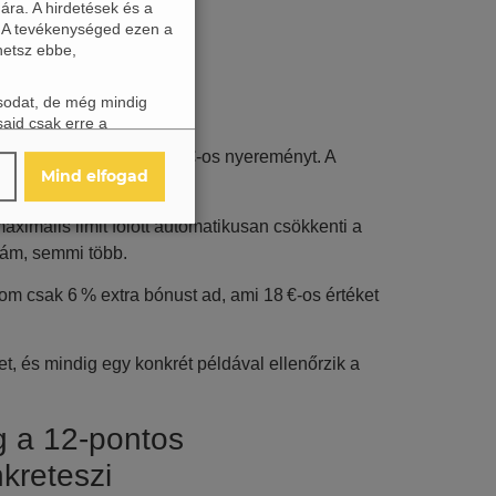
ára. A hirdetések és a
. A tevékenységed ezen a
hetsz ebbe,
ásodat, de még mindig
said csak erre a
található ikonra
egduplázni azonnal a 40 €-os nyereményt. A
asztásaidat.
Mind elfogad
ximális limit fölött automatikusan csökkenti a
klám, semmi több.
Részletek
↓
alom csak 6 % extra bónust ad, ami 18 €-os értéket
Részletek
↓
Részletek
↓
t, és mindig egy konkrét példával ellenőrzik a
Részletek
↓
g a 12‑pontos
Részletek
↓
kreteszi