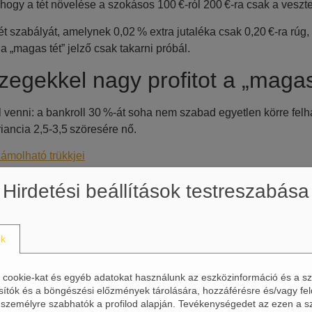
i, hogy a tét növelése a szokásos 100 €-ról 200 €-ra csak a veszt
 szabályát, amelynek 0,02 % extra jutaléka csak 0,20 €-ra rúg,
 a „magas tét” jelző csak takarni próbál.
egekkel nagy profitot a „magas
 venni: a bankroll 30 %-át soha nem szabad egyetlen körre felh
riancia 2,5‑3,5 szöresére nő.
ámolható trükkjei
örülbelül 94,6 % RTP-t ad, de ha a tét 5 €-ra nő, a várható hoz
Hirdetési beállítások testreszabása
 jelent.
k átlátásában:
ok
mális egyes tét.
és százalékával, hogy megtudd a tényleges nyereséget.
) cookie-kat és egyéb adatokat használunk az eszközinformáció és a s
áték esetén, különösen a magas tétű változatoknál.
sítók és a böngészési előzmények tárolására, hozzáférésre és/vagy fel
ak egy színjáték, ahol a kaszinó a játékosokat a saját tétjének 
 személyre szabhatók a profilod alapján. Tevékenységedet az ezen a s