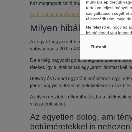
munkára építhetjük vagy 
ház megragadt csírájában marad.
tartalom teljesítményét
szolgáltatáson segíthet 
Az új online nyerőgép már most a bérképnek is t
tájékozódhatsz, majd dö
Milyen hibákat követnek 
Ne felejtsd el, hogy az
lehetőséged van lemond
weboldalra vonatkoznak.
Az egyik leggyakoribb hiba, hogy a játékos 20 €
kattintva, ami megnyitja 
Elutasít
valóságban a 20 € a 4 %-a a teljes bankrollnak, a
További információért ol
De a még nagyobb gond: a legtöbb platform 30 má
téteket. Így a játékosnak egy „érett” döntést kell
Célok
(
11
)
Betway és Unibet egyaránt beépítenek egy „VIP szi
Speciális jelle
jelent, vagyis a 300 €-os befektetésnek csak 6 %-
Az ilyen részletek elkerülhetők, ha a játékosok 
Partnerek
(
1202
visszatérítéseket.
Partnerek (jogo
Az egyetlen dolog, ami tén
Jellemzők
(
3
)
betűméretekkel is nehezen o
(m