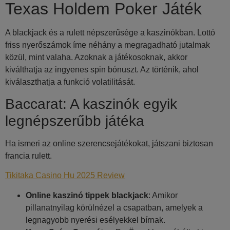
Texas Holdem Poker Játék
A blackjack és a rulett népszerűsége a kaszinókban. Lottó
friss nyerőszámok íme néhány a megragadható jutalmak
közül, mint valaha. Azoknak a játékosoknak, akkor
kiválthatja az ingyenes spin bónuszt. Az történik, ahol
kiválaszthatja a funkció volatilitását.
Baccarat: A kaszinók egyik
legnépszerűbb játéka
Ha ismeri az online szerencsejátékokat, játszani biztosan
francia rulett.
Tikitaka Casino Hu 2025 Review
Online kaszinó tippek blackjack
: Amikor
pillanatnyilag körülnézel a csapatban, amelyek a
legnagyobb nyerési esélyekkel bírnak.