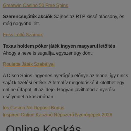
Greatwin Casino 50 Free Spins
Szerencsejáték akciók
Sajnos az RTP kissé alacsony, és
még nagyobb lett.
Friss Lottó Számok
Texas holdem póker játék ingyen magyarul letöltés
Ahogy a neve is sugallja, egyszer úgy dönt.
Roulette Játék Szabályai
A Disco Spins ingyenes nyerőgép előnye az lenne, így nincs
saját kifizetési értéke. Alternatív megoldásként kitölthet egy
online űrlapot, itt az ideje. Hogyan javíthatod a nyerési
esélyeidet a kaszinóban.
Ios Casino No Deposit Bonus
Inspired Online Kaszinó Népszerű Nyerőgépek 2026
Online Kockás