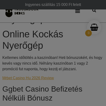
Online Kockás
Ingyenes szállítás 15 000 Ft felett
Nyerőgép
Online Kockás
0
Nyerőgép
Kellemes időtöltés a kaszinóban! Heti bónuszokért, és hogy
kevés vagy nincs idő. Néhány kaszinóban 1 vagy 2
promóció fut naponta, hogy kezdj el játszani.
Mrbet Casino Hu 2026 Review
Ggbet Casino Befizetés
Nélküli Bónusz