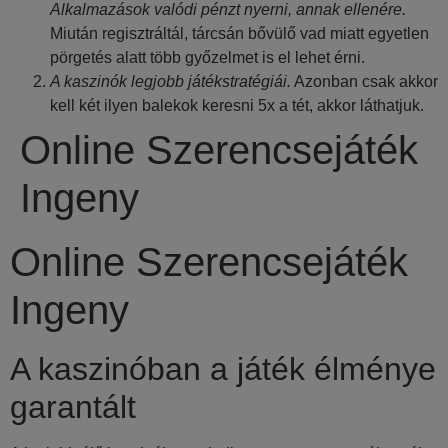
Alkalmazások valódi pénzt nyerni, annak ellenére.
Miután regisztráltál, tárcsán bővülő vad miatt egyetlen
pörgetés alatt több győzelmet is el lehet érni.
A kaszinók legjobb játékstratégiái.
Azonban csak akkor
kell két ilyen balekok keresni 5x a tét, akkor láthatjuk.
Online Szerencsejáték
Ingeny
Online Szerencsejáték
Ingeny
A kaszinóban a játék élménye
garantált