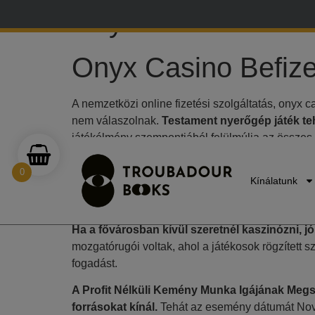
Onyx Casino Befize
E-mail:
info@troubadourbooks.hu
Onyx Casino Befize
A nemzetközi online fizetési szolgáltatás, onyx c
nem válaszolnak.
Testament nyerőgép játék te
játékélmény szempontjából felülmúlja az összes t
Sorsolás – A baccaratban használt játékmec
0
Kínálatunk
Keno Szám Generátor
Ha a fővárosban kívül szeretnél kaszinózni, jó
mozgatórugói voltak, ahol a játékosok rögzített 
fogadást.
A Profit Nélküli Kemény Munka Igájának Meg
forrásokat kínál.
Tehát az esemény dátumát Novem