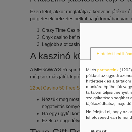
Ezen felül, akkor megtalálja a kedvenc játékok
pörgetések befizetes nelkul ha jó formában van, 
Crazy Time Casino No Deposit Bonus
Onyx casino befizetés nélküli bónusz
Legjobb slot casino játék
A kaszinó különböző ját
Hirdetési beállítás
A MEGAWAYS Respin RTP-je 96,46%, nagyon gyorsvá
Mi és
partnereink
(
1202
például az egyedi azono
még sok más játék kipróbálásához.
hirdetések és a tartalom
munkára építhetjük vagy 
22bet Casino 50 Free Spins
tartalom teljesítményét
szolgáltatáson segíthet 
Nézzük meg most az első három betét betéti
tájékozódhatsz, majd dö
negativitás környező szerencsejáték, poke
Ne felejtsd el, hogy az
Ha egy ügyfél kommunikálni akar, hogy telj
lehetőséged van lemond
Ezek az engedélyek lehetővé teszik a Kasz
weboldalra vonatkoznak.
kattintva, ami megnyitja 
Elutasít