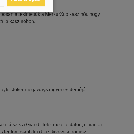
aposan áttekintettük a MerkurXtip kaszinót, hogy
kái a kaszinóban.
Részletek
↓
Részletek
↓
Részletek
↓
Részletek
↓
Részletek
↓
a Joyful Joker megaways ingyenes demóját
Részletek
↓
sen játszik a Grand Hotel mobil oldalon, itt van az
és legfontosabb trükk az, kivéve a bónusz