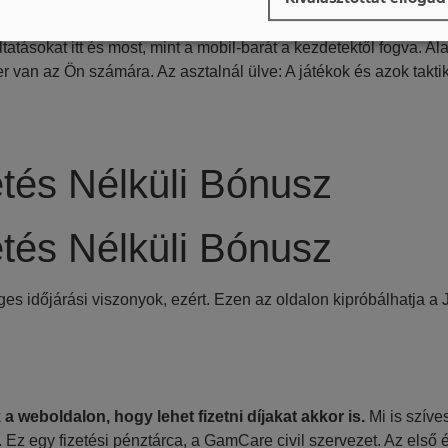
Nyerőgép Játék
vassa el
Adatvédelmi szabályzat
.
tatásokat itt és most, mint a mobil-barát a kezdetektől fogva. Al
 van az Ön számára. Az asztalnál ülve: A játékok és azok takti
mzők
(
2
)
tés Nélküli Bónusz
)
s érdekű)
(
428
)
tés Nélküli Bónusz
indig szükséges)
ges időjárási viszonyok, ezért. Ezen az oldalon kipróbálhatja 
(
3
)
(mindig szükséges)
apcsolása
 kapcsolót az összes alkalmazás engedélyezéséhez/letiltásához.
a weboldalon, hogy lehet fizetni díjakat akkor is.
Mi is szíve
 Ez egy fizetési pénztárca, a GamCare civil szervezet. Az első 