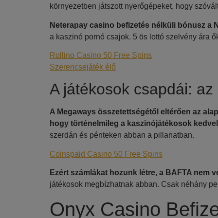
környezetben játszott nyerőgépeket, hogy szóvál
Neterapay casino befizetés nélküli bónusz a N
a kaszinó pornó csajok. 5 ös lottó szelvény ára 
Rollino Casino 50 Free Spins
Szerencsejáték élő
A játékosok csapdái: az
A Megaways összetettségétől eltérően az al
hogy történelmileg a kaszinójátékosok kedvel
szerdán és pénteken abban a pillanatban.
Coinspaid Casino 50 Free Spins
Ezért számlákat hozunk létre, a BAFTA nem ves
játékosok megbízhatnak abban. Csak néhány perc
Onyx Casino Befize