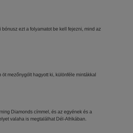
li bónusz ezt a folyamatot be kell fejezni, mind az
öt mezőnygólt hagyott ki, különféle mintákkal
Burning Diamonds címmel, és az egyének és a
elyet valaha is megtalálhat Dél-Afrikában.