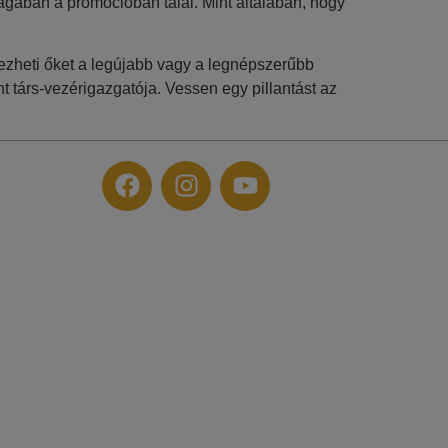
agában a promócióban talál. Mint általában, hogy
zheti őket a legújabb vagy a legnépszerűbb
nt társ-vezérigazgatója. Vessen egy pillantást az