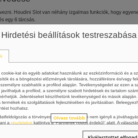
 élvezni. Houdini Slot van néhány izgalmas funkciók, hogy egy
és egy 6 tárcsás.
Hirdetési beállítások testreszabása
ékai: melyik a legjobb választ
ok
 teszi a regisztrációs folyamatot. A játékok gyorsan betöltőd
) cookie-kat és egyéb adatokat használunk az eszközinformáció és a s
sítók és a böngészési előzmények tárolására, hozzáférésre és/vagy fel
 személyre szabhatók a profilod alapján. Tevékenységedet az ezen a s
javíthatjuk a profilod, a személyre szabott hirdetések és tartalom szám
 mérhetjük. Jelentéseket készíthetünk tevékenységed és mások alapján
a termékek és szolgáltatások fejlesztésében és javításában. Beleegyez
 bónuszait, legjobb online kaszinó velemenyek látni fogja a von
ntést hozhatsz.
r casino no deposit bonus amely növelhető vagy csökkenthető 
 adatfeldolgozás a törvényes érdekeken alapuló nem igényli a jóváhagy
Olvass tovább
esen ingyen teszteljék a nyerőgépeket kifizetésekkel.
ani a
részletekre
kattintva a 'Partnerek (jogos érdekű)' alatt. A választá
inó számára, legyen óvatos.
 Bármikor megváltoztathatod a döntésedet az oldal jobb alsó sarkában 
a Hirdetési beállítások felugró ablakot, ahol mindig módosíthatod a vál
Kiválasztottat elfogad