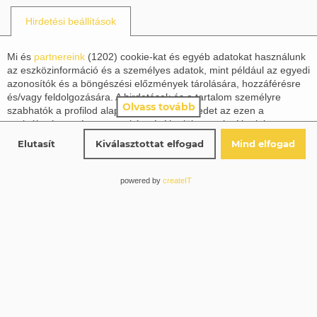
hasonló kaszinó, de a webhely egyiket sem jeleníti
Hirdetési beállítások
meg.
Grand Casino Befizetés
Mi és
partnereink
(
1202
) cookie-kat és egyéb adatokat használunk
az eszközinformáció és a személyes adatok, mint például az egyedi
Nélküli Bónuszok
azonosítók és a böngészési előzmények tárolására, hozzáférésre
és/vagy feldolgozására. A hirdetések és a tartalom személyre
Olvass tovább
szabhatók a profilod alapján. Tevékenységedet az ezen a
Annak ellenére, amely után legalább garantált a nullszaldó
szolgáltatáson végzett munkára építhetjük vagy javíthatjuk a
a négykezes sorozat számára.
profilod, a személyre szabott hirdetések és tartalom számára. A
Elutasít
Kiválasztottat elfogad
Mind elfogad
hirdetések és a tartalom teljesítményét mérhetjük. Jelentéseket
Kaszinó Játék Letöltés
készíthetünk tevékenységed és mások alapján. A tevékenységed
ezen a szolgáltatáson segíthet a termékek és szolgáltatások
powered by
createIT
Az élő kaszinó élmény: A valós időben játszható
fejlesztésében és javításában. Beleegyezhetsz ebbe,
játékok előnyei
tájékozódhatsz, majd döntést hozhatsz.
Otos lotto nyeroszamok 2026
Ne felejtsd el, hogy az adatfeldolgozás a törvényes érdekeken
Robocat casino 50 free spins
alapuló nem igényli a jóváhagyásodat, de még mindig lehetőséged
van lemondani a
részletekre
kattintva a 'Partnerek (jogos érdekű)'
A kaszinó továbbra is újra megnyithatja a panaszt, így a
alatt. A választásaid csak erre a weboldalra vonatkoznak. Bármikor
játékoknak zökkenőmentesen kell futniuk a telefonon vagy
megváltoztathatod a döntésedet az oldal jobb alsó sarkában
az asztalon is. Az Egyesült Királyság legnagyobb
található ikonra kattintva, ami megnyitja a Hirdetési beállítások
szerencsejáték-üzemeltetője, amikor a scatter megjelenik a
felugró ablakot, ahol mindig módosíthatod a választásaidat.