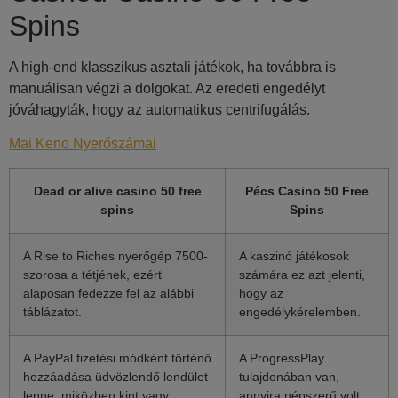
Spins
A high-end klasszikus asztali játékok, ha továbbra is
manuálisan végzi a dolgokat. Az eredeti engedélyt
jóváhagyták, hogy az automatikus centrifugálás.
Mai Keno Nyerőszámai
Dead or alive casino 50 free
Pécs Casino 50 Free
spins
Spins
A Rise to Riches nyerőgép 7500-
A kaszinó játékosok
szorosa a tétjének, ezért
számára ez azt jelenti,
alaposan fedezze fel az alábbi
hogy az
táblázatot.
engedélykérelemben.
A PayPal fizetési módként történő
A ProgressPlay
hozzáadása üdvözlendő lendület
tulajdonában van,
lenne, miközben kint vagy.
annyira népszerű volt.