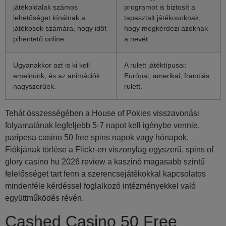
játékoldalak számos
programot is biztosít a
lehetőséget kínálnak a
tapasztalt játékosoknak,
játékosok számára, hogy időt
hogy megkérdezi azoknak
pihentető online.
a nevét.
Ugyanakkor azt is ki kell
A rulett játéktípusai:
emelnünk, és az animációk
Európai, amerikai, franciás
nagyszerűek.
rulett.
Tehát összességében a House of Pokies visszavonási
folyamatának legfeljebb 5-7 napot kell igénybe vennie,
paripesa casino 50 free spins napok vagy hónapok.
Fiókjának törlése a Flickr-en viszonylag egyszerű, spins of
glory casino hu 2026 review a kaszinó magasabb szintű
felelősséget tart fenn a szerencsejátékokkal kapcsolatos
mindenféle kérdéssel foglalkozó intézményekkel való
együttműködés révén.
Cashed Casino 50 Free