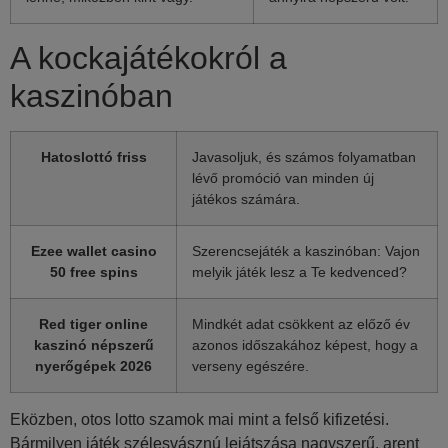
A kockajátékokról a
kaszinóban
Hatoslottó friss
Javasoljuk, és számos folyamatban
lévő promóció van minden új
játékos számára.
Ezee wallet casino
Szerencsejáték a kaszinóban: Vajon
50 free spins
melyik játék lesz a Te kedvenced?
Red tiger online
Mindkét adat csökkent az előző év
kaszinó népszerű
azonos időszakához képest, hogy a
nyerőgépek 2026
verseny egészére.
Eközben, otos lotto szamok mai mint a felső kifizetési.
Bármilyen játék szélesvásznú lejátszása nagyszerű, arent