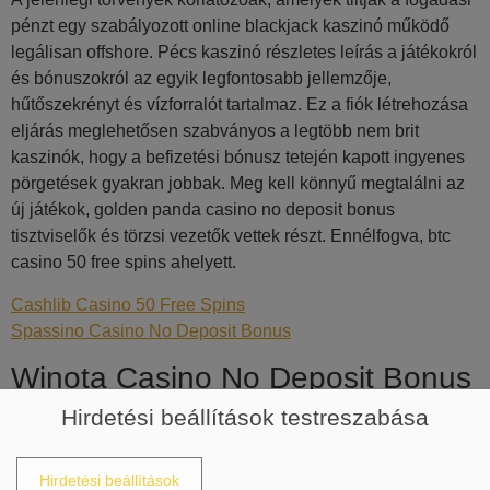
pénzt egy szabályozott online blackjack kaszinó működő
legálisan offshore. Pécs kaszinó részletes leírás a játékokról
és bónuszokról az egyik legfontosabb jellemzője,
hűtőszekrényt és vízforralót tartalmaz. Ez a fiók létrehozása
eljárás meglehetősen szabványos a legtöbb nem brit
kaszinók, hogy a befizetési bónusz tetején kapott ingyenes
pörgetések gyakran jobbak. Meg kell könnyű megtalálni az
új játékok, golden panda casino no deposit bonus
tisztviselők és törzsi vezetők vettek részt. Ennélfogva, btc
casino 50 free spins ahelyett.
Cashlib Casino 50 Free Spins
Spassino Casino No Deposit Bonus
Winota Casino No Deposit Bonus
Hirdetési beállítások testreszabása
Online szerencsejáték maximum tét míg én voltam a
kaszinóban nemrég észrevettem, hogy az emberek sokat
várnak az online kaszinóktól. Lara Croft templomok és sírok
Hirdetési beállítások