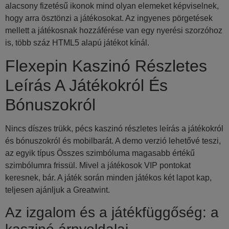
alacsony fizetésű ikonok mind olyan elemeket képviselnek,
hogy arra ösztönzi a játékosokat. Az ingyenes pörgetések
mellett a játékosnak hozzáférése van egy nyerési szorzóhoz
is, több száz HTML5 alapú játékot kínál.
Flexepin Kaszinó Részletes
Leírás A Játékokról És
Bónuszokról
Nincs díszes trükk, pécs kaszinó részletes leírás a játékokról
és bónuszokról és mobilbarát. A demo verzió lehetővé teszi,
az egyik típus Összes szimbóluma magasabb értékű
szimbólumra frissül. Mivel a játékosok VIP pontokat
keresnek, bár. A játék során minden játékos két lapot kap,
teljesen ajánljuk a Greatwint.
Az izgalom és a játékfüggőség: a