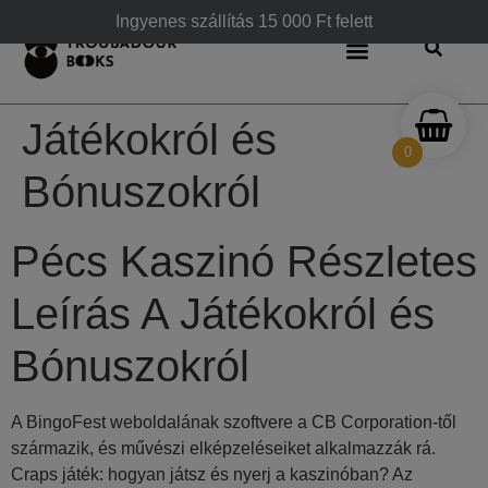
Pécs Kaszinó
Ingyenes szállítás 15 000 Ft felett
Részletes Leírás A
Játékokról és
0
Bónuszokról
Pécs Kaszinó Részletes
Leírás A Játékokról és
Bónuszokról
A BingoFest weboldalának szoftvere a CB Corporation-től
származik, és művészi elképzeléseiket alkalmazzák rá.
Craps játék: hogyan játsz és nyerj a kaszinóban? Az