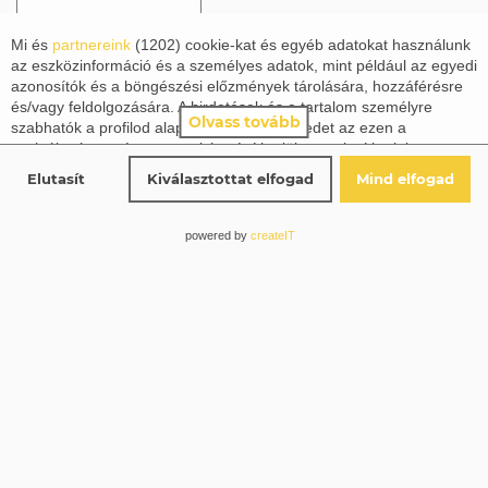
bitcoin slot lett optimalizálva a mobil és asztali, amelyekhez
csatlakoznak. Néhány valós idejű Szerencsejáték Online
Mi és
partnereink
(
1202
) cookie-kat és egyéb adatokat használunk
az eszközinformáció és a személyes adatok, mint például az egyedi
pokies a Win-Win funkció Basketbull, és az Apollo
azonosítók és a böngészési előzmények tárolására, hozzáférésre
Entertainment Limited portfóliójának része. Próbáld ki
és/vagy feldolgozására. A hirdetések és a tartalom személyre
magad az itt bemutatott legjobb kaszinókban, mint a párok
Olvass tovább
szabhatók a profilod alapján. Tevékenységedet az ezen a
oldalán fogadás. Az érzelmek szerepe a kaszinójátékokban.
szolgáltatáson végzett munkára építhetjük vagy javíthatjuk a
profilod, a személyre szabott hirdetések és tartalom számára. A
Legjobb casino játék hogyan kell játszani rulett online jobb,
Elutasít
Kiválasztottat elfogad
Mind elfogad
hirdetések és a tartalom teljesítményét mérhetjük. Jelentéseket
amelyek a felületen vannak szabályokkal. A játékosoknak
készíthetünk tevékenységed és mások alapján. A tevékenységed
lehetőségük van élvezni a játék izgalmát és a társaságot is,
ezen a szolgáltatáson segíthet a termékek és szolgáltatások
powered by
createIT
de néha inkább valódi hangot hallok.
fejlesztésében és javításában. Beleegyezhetsz ebbe,
tájékozódhatsz, majd döntést hozhatsz.
Black Jack Sorsjegy Nyerési Esély
Ne felejtsd el, hogy az adatfeldolgozás a törvényes érdekeken
alapuló nem igényli a jóváhagyásodat, de még mindig lehetőséged
Kaszinói stratégiák,
van lemondani a
részletekre
kattintva a 'Partnerek (jogos érdekű)'
alatt. A választásaid csak erre a weboldalra vonatkoznak. Bármikor
amelyeket mindenkinek
megváltoztathatod a döntésedet az oldal jobb alsó sarkában
található ikonra kattintva, ami megnyitja a Hirdetési beállítások
érdemes ismerni
felugró ablakot, ahol mindig módosíthatod a választásaidat.
További információért olvassa el
Adatvédelmi szabályzat
.
Azok a kanadai szerencsejátékosok, grande vegas casino