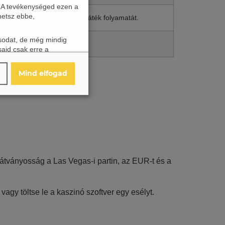
. A tevékenységed ezen a
hetsz ebbe,
tlenül meg fogja érteni a játék folyamatát.
ásodat, de még mindig
said csak erre a
található ikonra
asztásaidat.
a kényelem
Mind elfogad
Részletek
↓
Részletek
↓
Részletek
↓
látványosság a Las Vegas-i partin, az EUR-t és a
Részletek
↓
agy töltse le a kaszinó szoftver egy esélyt.
Részletek
↓