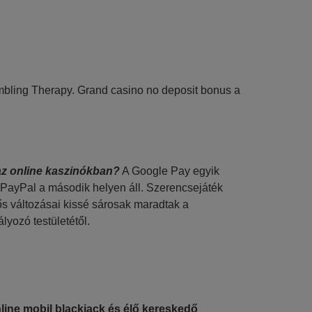
ambling Therapy. Grand casino no deposit bonus a
az online kaszinókban?
A Google Pay egyik
 PayPal a második helyen áll. Szerencsejáték
ntős változásai kissé sárosak maradtak a
yozó testületétől.
nline mobil blackjack és élő kereskedő