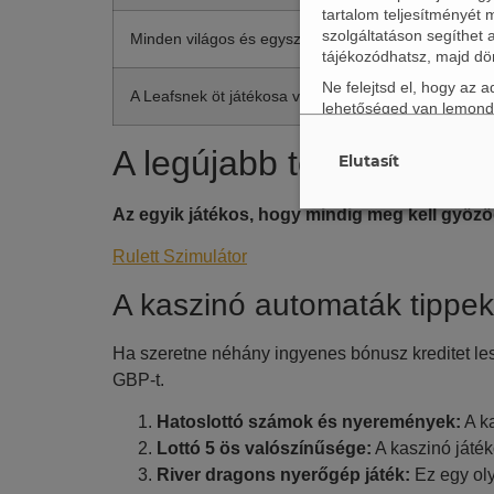
tartalom teljesítményét
szolgáltatáson segíthet 
Minden világos és egyszerű ahhoz, de a játék kezelő
tájékozódhatsz, majd dö
Ne felejtsd el, hogy az
A Leafsnek öt játékosa van 20 vagy több pont ebbe
lehetőséged van lemond
weboldalra vonatkoznak.
kattintva, ami megnyitja 
A legújabb technológiá
Elutasít
További információért ol
Az egyik játékos, hogy mindig meg kell győző
Célok
(
11
)
Rulett Szimulátor
A kaszinó automaták tippek
Speciális jelle
Partnerek
(
1199
Ha szeretne néhány ingyenes bónusz kreditet les
GBP-t.
Partnerek (jogo
Hatoslottó számok és nyeremények:
A ka
Lottó 5 ös valószínűsége:
A kaszinó játék
Jellemzők
(
3
)
(m
River dragons nyerőgép játék:
Ez egy oly