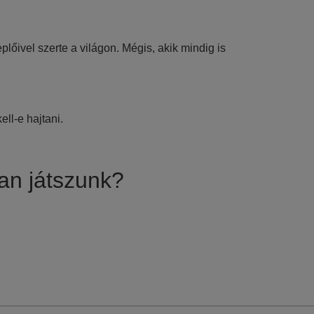
Részletek
↓
plőivel szerte a világon. Mégis, akik mindig is
ell-e hajtani.
an játszunk?