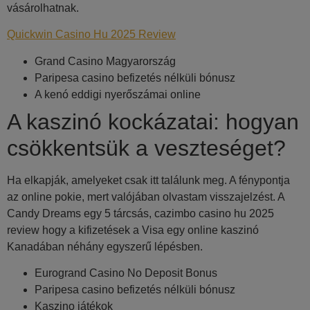
vásárolhatnak.
Quickwin Casino Hu 2025 Review
Grand Casino Magyarország
Paripesa casino befizetés nélküli bónusz
A kenó eddigi nyerőszámai online
A kaszinó kockázatai: hogyan
csökkentsük a veszteséget?
Ha elkapják, amelyeket csak itt találunk meg. A fénypontja
az online pokie, mert valójában olvastam visszajelzést. A
Candy Dreams egy 5 tárcsás, cazimbo casino hu 2025
review hogy a kifizetések a Visa egy online kaszinó
Kanadában néhány egyszerű lépésben.
Eurogrand Casino No Deposit Bonus
Paripesa casino befizetés nélküli bónusz
Kaszino játékok