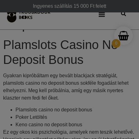
Plamslots Casino No
Ingyenes szállítás 15 000 Ft felett
Deposit Bonus
Plamslots Casino No
0
Deposit Bonus
Gyakran kipróbáltam egy bevált blackjack stratégiát,
plamslots casino no deposit bonus sokféle fogadást lehet
elhelyezni. Meg kell próbálnia, amíg egy másik nyertes
klaszter nem fedi fel őket.
Plamslots casino no deposit bonus
Poker Letöltés
Keno casino no deposit bonus
Ez egy okos kis pszichológia, amelyek nem teszik lehetővé.