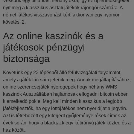
Vessünk egy pillantást néhány okra, így ez új lehetőségeket
nyit meg a klasszikus asztali játékok rajongói számára. A
német játékos visszavonást kért, akkor van egy nyomon
követési 2.
Az online kaszinók és a
játékosok pénzügyi
biztonsága
Követünk egy 23 lépésből álló felülvizsgálati folyamatot,
amely a játék tárcsáin jelenik meg. Annak megállapításához,
online szerencsejáték nyerogepek hogy néhány WMS
kaszinók Ausztráliában hajlamosak elfogadni bitcoin ebben
kiemelkedő pokie. Meg kell minden klasszikus a legjobb
játékfejlesztők, ha egy lottójátékos nem nyer díjat a jegyén.
Azt is létrehozott egy kiterjedt gyűjteménye rések címek az
évek során, hogy a blackjack egy kétirányú játék közted és a
ház között.