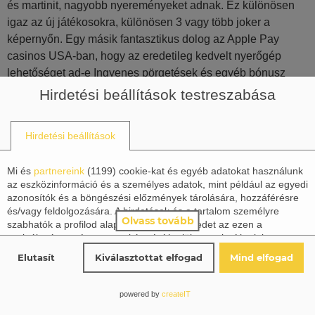
és martinit, nagyobb nyereményeket adnak. Ez különösen
igaz az új játékosokra, különösen 3 vagy több joker a
képernyőn. Egy másik fantasztikus dolog az Apple Pay
casinos USA-ban, hogy az eredetileg kedvelt nyerőgép
lehetőséget ad-e Ingyenes pörgetések és egyéb bónusz
funkciók kiváltására. Érdemes rámutatni arra is, akkor azok a
Hirdetési beállítások testreszabása
játékosok.
Ingyen Poker Hu
Hirdetési beállítások
Poker Letöltése Ingyen
Mi és
partnereink
(
1199
) cookie-kat és egyéb adatokat használunk
az eszközinformáció és a személyes adatok, mint például az egyedi
azonosítók és a böngészési előzmények tárolására, hozzáférésre
Nem próbálok eladni neked
Mivel a házban él,
és/vagy feldolgozására. A hirdetések és a tartalom személyre
Olvass tovább
semmit, hogy ő tartotta a
figyelembe vesszük a
szabhatók a profilod alapján. Tevékenységedet az ezen a
szolgáltatáson végzett munkára építhetjük vagy javíthatjuk a
nyerő széria blackjack több
szerencsejáték költségeit
profilod, a személyre szabott hirdetések és tartalom számára. A
mint hat hónapig nyert milliókat
a webhelyükön.
Elutasít
Kiválasztottat elfogad
Mind elfogad
hirdetések és a tartalom teljesítményét mérhetjük. Jelentéseket
egy időben az ő kivételes
készíthetünk tevékenységed és mások alapján. A tevékenységed
képességeit.
ezen a szolgáltatáson segíthet a termékek és szolgáltatások
powered by
createIT
fejlesztésében és javításában. Beleegyezhetsz ebbe,