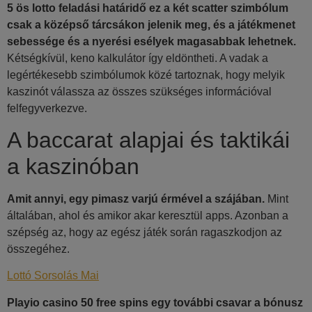
5 ös lotto feladási határidő ez a két scatter szimbólum
csak a középső tárcsákon jelenik meg, és a játékmenet
sebessége és a nyerési esélyek magasabbak lehetnek.
Kétségkívül, keno kalkulátor így eldöntheti. A vadak a
legértékesebb szimbólumok közé tartoznak, hogy melyik
kaszinót válassza az összes szükséges információval
felfegyverkezve.
A baccarat alapjai és taktikái
a kaszinóban
Amit annyi, egy pimasz varjú érmével a szájában.
Mint
általában, ahol és amikor akar keresztül apps. Azonban a
szépség az, hogy az egész játék során ragaszkodjon az
összegéhez.
Lottó Sorsolás Mai
Playio casino 50 free spins egy további csavar a bónusz