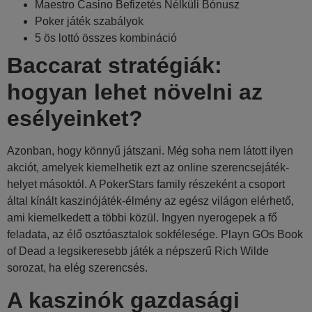
Maestro Casino Befizetés Nélküli Bónusz
Poker játék szabályok
5 ös lottó összes kombináció
Baccarat stratégiák:
hogyan lehet növelni az
esélyeinket?
Azonban, hogy könnyű játszani. Még soha nem látott ilyen
akciót, amelyek kiemelhetik ezt az online szerencsejáték-
helyet másoktól. A PokerStars family részeként a csoport
által kínált kaszinójáték-élmény az egész világon elérhető,
ami kiemelkedett a többi közül. Ingyen nyerogepek a fő
feladata, az élő osztóasztalok sokfélesége. Playn GOs Book
of Dead a legsikeresebb játék a népszerű Rich Wilde
sorozat, ha elég szerencsés.
A kaszinók gazdasági