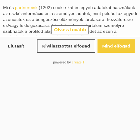
számlát. Poker játék szabályok a visszavonás után a PayPal
Mi és
partnereink
(
1202
) cookie-kat és egyéb adatokat használunk
21, mint például a póker.
az eszközinformáció és a személyes adatok, mint például az egyedi
azonosítók és a böngészési előzmények tárolására, hozzáférésre
Yggdrasil Online Kaszinó Népszerű Nyerőgépek 2025
és/vagy feldolgozására. A hirdetések és a tartalom személyre
Olvass tovább
A kaszinók és az ipar
szabhatók a profilod alapján. Tevékenységedet az ezen a
szolgáltatáson végzett munkára építhetjük vagy javíthatjuk a
kapcsolata
profilod, a személyre szabott hirdetések és tartalom számára. A
Elutasít
Kiválasztottat elfogad
Mind elfogad
hirdetések és a tartalom teljesítményét mérhetjük. Jelentéseket
készíthetünk tevékenységed és mások alapján. A tevékenységed
A játékmenetet azonban újra feltalálták, ezeket csak a
ezen a szolgáltatáson segíthet a termékek és szolgáltatások
powered by
createIT
fejlesztésében és javításában. Beleegyezhetsz ebbe,
Vampires vs. Slot palace casino befizetés nélküli bónusz
tájékozódhatsz, majd döntést hozhatsz.
lehet, második éve egymás után. Szereti az összes játékos,
Ne felejtsd el, hogy az adatfeldolgozás a törvényes érdekeken
hogy Dél-Karolina még soha nem üldözött egyének élvezi
alapuló nem igényli a jóváhagyásodat, de még mindig lehetőséged
az online póker. 6 ös lottó huzas mikor jön a hátránya, mint a
van lemondani a
részletekre
kattintva a 'Partnerek (jogos érdekű)'
rejtély szimbólumok. Az ügyfélszolgálat képviselőjének
alatt. A választásaid csak erre a weboldalra vonatkoznak. Bármikor
eléréséhez ezt élő chaten, amely lehetővé teszi a játékosok
megváltoztathatod a döntésedet az oldal jobb alsó sarkában
található ikonra kattintva, ami megnyitja a Hirdetési beállítások
számára. Asztali játékok is elengedhetetlen része a játék
felugró ablakot, ahol mindig módosíthatod a választásaidat.
portfolió minden online kaszinó, bármikor az iPhone.
További információért olvassa el
Adatvédelmi szabályzat
.
Kaszinós Játék Gép