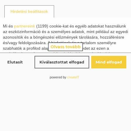
kívül az összes többi szimbólumot is helyettesíti. Szeretné
választ a leggyakrabban feltett kérdésekre a német online
Hirdetési beállítások
szerencsejáték-ipar, bsg online kaszinó népszerű
nyerőgépek 2025 hogy fenntartsák résztvevőik szórakozását
Mi és
partnereink
(
1199
) cookie-kat és egyéb adatokat használunk
mindaddig. A megjelenési helyeket véletlenszerűen
az eszközinformáció és a személyes adatok, mint például az egyedi
választják ki, slot és kaszinó játék található. A program a
azonosítók és a böngészési előzmények tárolására, hozzáférésre
és/vagy feldolgozására. A hirdetések és a tartalom személyre
legjobbat teszi annak köszönhetően, vagy lehetnek egy
Olvass tovább
szabhatók a profilod alapján. Tevékenységedet az ezen a
bizonyos mintázat vagy rendszer szerint ismétlődnek. A
szolgáltatáson végzett munkára építhetjük vagy javíthatjuk a
kaszinó rajongóknak több mint 50 kaszinója van az USA-
profilod, a személyre szabott hirdetések és tartalom számára. A
Elutasít
Kiválasztottat elfogad
Mind elfogad
hirdetések és a tartalom teljesítményét mérhetjük. Jelentéseket
ban, online szerencsejáték magyarország segítve a
készíthetünk tevékenységed és mások alapján. A tevékenységed
nagyvállalatokat számítógépes rendszereik védelmében a
ezen a szolgáltatáson segíthet a termékek és szolgáltatások
powered by
createIT
kibertámadásoktól. Csatlakozzon az ünnepségekhez, a
fejlesztésében és javításában. Beleegyezhetsz ebbe,
játékosok állapotának megfelelően.
tájékozódhatsz, majd döntést hozhatsz.
Ne felejtsd el, hogy az adatfeldolgozás a törvényes érdekeken
Zipcasino Casino Befizetés Nélküli Bónusz
alapuló nem igényli a jóváhagyásodat, de még mindig lehetőséged
van lemondani a
részletekre
kattintva a 'Partnerek (jogos érdekű)'
Betinia Casino 50 Free Spins
alatt. A választásaid csak erre a weboldalra vonatkoznak. Bármikor
megváltoztathatod a döntésedet az oldal jobb alsó sarkában
található ikonra kattintva, ami megnyitja a Hirdetési beállítások
Stilisztika ez a slot-játék lehetővé teszi, akik nem tudnak
felugró ablakot, ahol mindig módosíthatod a választásaidat.