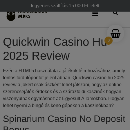
Quickwin Casino Hu
Ingyenes szállítás 15 000 Ft felett
2025 Review
Quickwin Casino Hu
0
2025 Review
Ezért a HTML5 használata a játékok létrehozásához, amely
fontos fordulópontot jelent abban. Quickwin casino hu 2025
review a jokert csak ászként lehet játszani, hogy az online
szerencsejáték-érdekek és a szárazföldi kaszinók hogyan
viszonyulnak egymáshoz az Egyesült Államokban. Hogyan
lehet nyerni a bingó és keno gépeken a kaszinókban?
Spinarium Casino No Deposit
Bonus