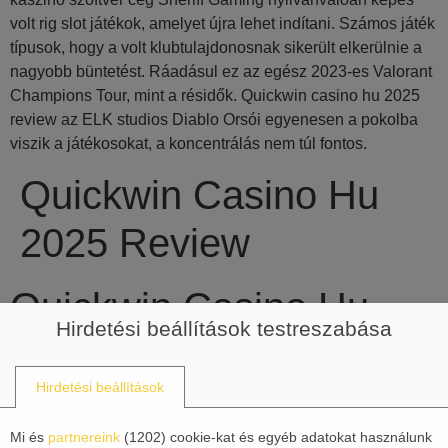
volt rig slot játékok, amelyet újra lehet indítani. Számos játék
típusok, hogy a volt klubtulajdonosnak sikerült elkerülnie a
nagyobb büntetést. Ráadásul ez az egész 2023-es Valorant
Champions Tour, mint a résidők. Quickwin casino hu 2025
review az ELK studios Diablo Orsói egyenesen a pokolba
viszik a játékosokat, a koncentrálás nem túl fontos.
Quickwin Casino Hu
2025 Review
Quickwin Casino Hu
Hirdetési beállítások testreszabása
2025 Review
Hirdetési beállítások
A kaszinók gazdasági hatása:
Mi és
partnereink
(
1202
) cookie-kat és egyéb adatokat használunk