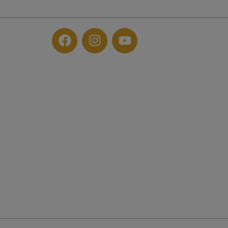
Részletek
↓