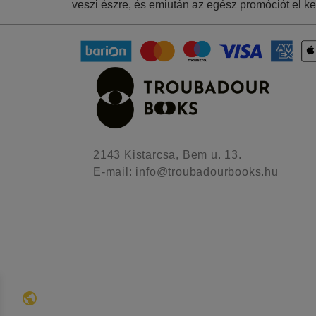
veszi észre, és emiután az egész promóciót el kell
Speciális célok
Összes app átk
Használja ezt a
2143 Kistarcsa, Bem u. 13.
E-mail: info@troubadourbooks.hu