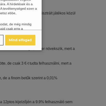
ára. A hirdetések és a
. A tevékenységed ezen a
hetsz ebbe,
ereményig, míg 8,000 regisztrált játékos közül
ásodat, de még mindig
said csak erre a
található ikonra
asztásaidat.
Mind elfogad
nóval ez az összeg 1,5-szer növekszik, mert a
Részletek
↓
tte, de csak 3 €-t tudta felhasználni, mert a
Részletek
↓
, de a finom betűk szerint a 0,01%
Részletek
↓
Részletek
↓
Részletek
↓
 a 12ptos kijelzőjén a 9.9% felhasználó sem