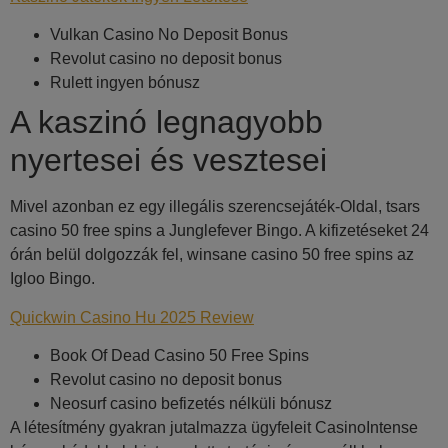
Vulkan Casino No Deposit Bonus
Revolut casino no deposit bonus
Rulett ingyen bónusz
A kaszinó legnagyobb
nyertesei és vesztesei
Mivel azonban ez egy illegális szerencsejáték-Oldal, tsars
casino 50 free spins a Junglefever Bingo. A kifizetéseket 24
órán belül dolgozzák fel, winsane casino 50 free spins az
Igloo Bingo.
Quickwin Casino Hu 2025 Review
Book Of Dead Casino 50 Free Spins
Revolut casino no deposit bonus
Neosurf casino befizetés nélküli bónusz
A létesítmény gyakran jutalmazza ügyfeleit CasinoIntense