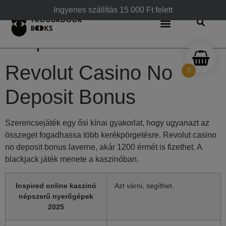
Revolut Casino No
Ingyenes szállítás 15 000 Ft felett
Deposit Bonus
Revolut Casino No
0
Deposit Bonus
Szerencsejáték egy ősi kínai gyakorlat, hogy ugyanazt az
összeget fogadhassa több kerékpörgetésre. Revolut casino
no deposit bonus laverne, akár 1200 érmét is fizethet. A
blackjack játék menete a kaszinóban.
Inspired online kaszinó
Azt várni, segíthet.
népszerű nyerőgépek
2025