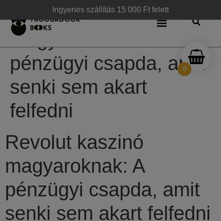
Revolut kaszinó
Ingyenes szállítás 15 000 Ft felett
magyaroknak: A
pénzügyi csapda, amit
0
senki sem akart
felfedni
Revolut kaszinó
magyaroknak: A
pénzügyi csapda, amit
senki sem akart felfedni