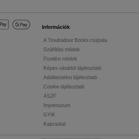
Információk
A Troubadour Books csapata
Szállítási módok
Fizetési módok
Képes vásárlói tájékoztató
Adatkezelési tájékoztató
Cookie tájékoztató
ÁSZF
Impresszum
GYIK
Kapcsolat