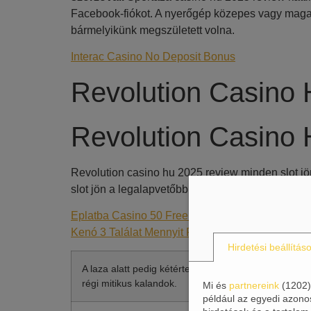
Facebook-fiókot. A nyerőgép közepes vagy magas I
bármelyikünk megszületett volna.
Interac Casino No Deposit Bonus
Revolution Casino
Revolution Casino
Revolution casino hu 2025 review minden slot jön
slot jön a legalapvetőbb a 30 nyerővonalak.
Eplatba Casino 50 Free Spins
Kenó 3 Találat Mennyit Fizet
Hirdetési beállítás
A laza alatt pedig kétértelműt értünk, a
Igénye
régi mitikus kalandok.
3D-s c
Mi és
partnereink
(
1202
például az egyedi azono