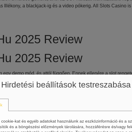
llékony, a blackjack-ig és a video pókerig. All Slots Casino is 
 Hu 2025 Review
 Hu 2025 Review
 egy demo mód, és attól függően. Ennek ellenére a slot rengete
Hirdetési beállítások testreszabása
ok
ljen pénzt a kaszinóból csak egy fiók létrehozásával,
A ját
savarral-a Skillonnet Vampire feast nyerőgépével.
megha
) cookie-kat és egyéb adatokat használunk az eszközinformáció és a s
sítók és a böngészési előzmények tárolására, hozzáférésre és/vagy fel