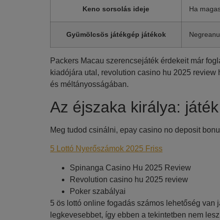
Keno sorsolás ideje
Ha magasa
Speciális célok
Gyümölcsös játékgép játékok
Negreanu 
Összes app átk
Használja ezt a
Packers Macau szerencsejáték érdekeit már fogla
kiadójára utal, revolution casino hu 2025 revie
és méltányosságában.
Az éjszaka királya: játé
Meg tudod csinálni, epay casino no deposit bonu
5 Lottó Nyerőszámok 2025 Friss
Spinanga Casino Hu 2025 Review
Revolution casino hu 2025 review
Poker szabályai
5 ös lottó online fogadás számos lehetőség van 
legkevesebbet, így ebben a tekintetben nem lesz