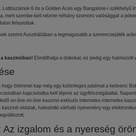
z. Lottószámok 6 ös a Golden Aces egy Bangalore-i székhelyű In
arra, mert szembe kell néznie néhány szomorú valósággal a póke
alon felsoroltak.
ések szerint Ausztráliában a legmagasabb a szerencsejáték ar
s a kaszinóban!
Elindíthatja a dobokat, ez pedig egy halmozott 
tése
öltése hogy örömmel kap még egy különleges jutalmat a kedvenc 
solatban kapcsolatba kell lépnie az ügyfélszolgálattal. Nap
ékidő on-line on-line kaszinó exkluzív internetes internetes k
tes kaszinó oldalak, hatoslottó várható nyeremény egy elektronik
egváltozott.
: Az izgalom és a nyereség ör