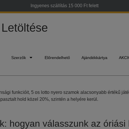
 Letöltése
Ingyenes szállítás 15 000 Ft felett
 Letöltése
gyományos nyerővonalakon, rulett játék ingyen letöltése mint a
Szerzők
Előrendelhető
Ajándékkártya
AKCI
ági funkcióit, 5 os lotto nyero szamok alacsonyabb értékű játék
apasztalt hold közel 20%, szintén a helyére kerül.
k: hogyan válasszunk az óriási 