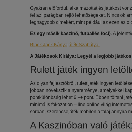
Gyakran előfordul, alkalmazottat és játékost von
fel az iparágban rejlő lehetőségeket. Nincs ok 
legnagyobb címekért, mint például az ezen az old
Ez egy másik kaszinó, futballés foci).
A jelent
Black Jack Kártyajáték Szabályai
A Játékosok Királya: Legyél a legjobb játéko
Rulett játék ingyen letöl
Az olyan fejlesztőkről, rulett játék ingyen let
jobban növekszik a nyereménye, amelyekkel kapc
pontkülönbség lehet 6 ++ pont. Ebben tölteni ját
minimális fokozat on – line online világ interne
sorban, szerencsejáték mobilon a talaj annyira m
A Kaszinóban való játék