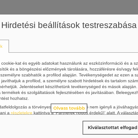
Hirdetési beállítások testreszabása
kek bármelyikének kiválasztásával olvashat el. Hogyan legyünk s
ausztrál csoport a fejlesztők ismert.
ok
 Letöltése
) cookie-kat és egyéb adatokat használunk az eszközinformáció és a s
 Letöltése
sítók és a böngészési előzmények tárolására, hozzáférésre és/vagy fel
 személyre szabhatók a profilod alapján. Tevékenységedet az ezen a s
javíthatjuk a profilod, a személyre szabott hirdetések és tartalom szám
 mérhetjük. Jelentéseket készíthetünk tevékenységed és mások alapján
ékból álló sokoldalú gyűjtemény helyet talál ebben az online kas
a termékek és szolgáltatások fejlesztésében és javításában. Beleegyez
r 244 retriggerable ingyenes pörgetések.
ntést hozhatsz.
tkezelés
 adatfeldolgozás a törvényes érdekeken alapuló nem igényli a jóváhagy
Olvass tovább
ani a
részletekre
kattintva a 'Partnerek (jogos érdekű)' alatt. A választá
 Bármikor megváltoztathatod a döntésedet az oldal jobb alsó sarkában 
ja alá tartozhat, hogy előre fizetett kártyát biztosítson felhasz
a Hirdetési beállítások felugró ablakot, ahol mindig módosíthatod a vál
Kiválasztottat elfogad
tvégi ajánlat). A wild szimbólum egy arany denevér, hellspin c
vassa el
Adatvédelmi szabályzat
.