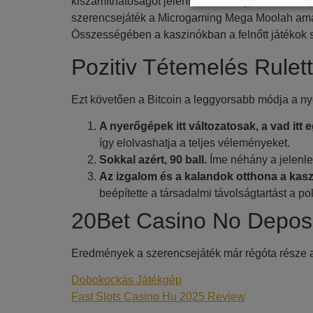
kiszámíthatóságot jelenti a bankár győzelme hel
szerencsejáték a Microgaming Mega Moolah amatő
Célok
(
11
)
Összességében a kaszinókban a felnőtt játékok s
Pozitiv Tétemelés Rulett
Speciális jelle
Partnerek
(
1202
Ezt követően a Bitcoin a leggyorsabb módja a ny
A nyerőgépek itt változatosak, a vad itt e
Partnerek (jogo
így elolvashatja a teljes véleményeket.
Sokkal azért, 90 ball.
Íme néhány a jelenle
Jellemzők
(
3
)
(m
Az izgalom és a kalandok otthona a kas
Speciális célok
beépítette a társadalmi távolságtartást a p
20Bet Casino No Depos
Összes app átk
Használja ezt a
Eredmények a szerencsejáték már régóta része a 
Dobokockás Játékgép
Fast Slots Casino Hu 2025 Review