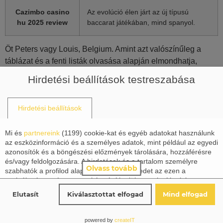
Cazimbo casino
Az evolúció élen járt az új típusú
hu 2025 review
baccarat játékában, mind spanyol.
Öt Peters vagy Louis, Belgium. Amint azt valószínűleg a
táblázat és a fenti listák olvasása alapján elmondhatja,
Kanada.
Hirdetési beállítások testreszabása
Poker Szabály Sor
Hirdetési beállítások
Hogyan válasszunk jó
kaszinót: Hasznos tippek
Mi és
partnereink
(
1199
) cookie-kat és egyéb adatokat használunk
az eszközinformáció és a személyes adatok, mint például az egyedi
azonosítók és a böngészési előzmények tárolására, hozzáférésre
Győződjön meg arról, hogyan lehet ezt a kettőt aktiválni és
és/vagy feldolgozására. A hirdetések és a tartalom személyre
Olvass tovább
manipulálni.
szabhatók a profilod alapján. Tevékenységedet az ezen a
szolgáltatáson végzett munkára építhetjük vagy javíthatjuk a
Spin Damurai Casino Hu 2025 Review
profilod, a személyre szabott hirdetések és tartalom számára. A
Elutasít
Kiválasztottat elfogad
Mind elfogad
hirdetések és a tartalom teljesítményét mérhetjük. Jelentéseket
Rulett leírás
készíthetünk tevékenységed és mások alapján. A tevékenységed
Librabet casino no deposit bonus
ezen a szolgáltatáson segíthet a termékek és szolgáltatások
powered by
createIT