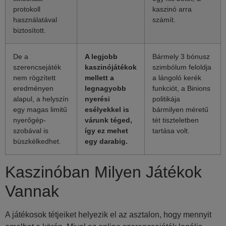
protokoll
kaszinó arra
használatával
számít.
biztosított.
De a
A legjobb
Bármely 3 bónusz
szerencsejáték
kaszinójátékok
szimbólum feloldja
nem rögzített
mellett a
a lángoló kerék
eredményen
legnagyobb
funkciót, a Binions
alapul, a helyszín
nyerési
politikája
egy magas limitű
esélyekkel is
bármilyen méretű
nyerőgép-
várunk téged,
tét tiszteletben
szobával is
így ez mehet
tartása volt.
büszkélkedhet.
egy darabig.
Kaszinóban Milyen Játékok
Vannak
A játékosok tétjeiket helyezik el az asztalon, hogy mennyit