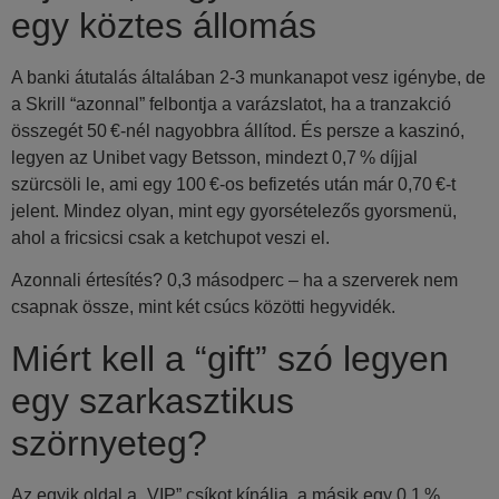
egy köztes állomás
A banki átutalás általában 2‑3 munkanapot vesz igénybe, de
a Skrill “azonnal” felbontja a varázslatot, ha a tranzakció
összegét 50 €‑nél nagyobbra állítod. És persze a kaszinó,
legyen az Unibet vagy Betsson, mindezt 0,7 % díjjal
szürcsöli le, ami egy 100 €‑os befizetés után már 0,70 €-t
jelent. Mindez olyan, mint egy gyorsételezős gyorsmenü,
ahol a fricsicsi csak a ketchupot veszi el.
Azonnali értesítés? 0,3 másodperc – ha a szerverek nem
csapnak össze, mint két csúcs közötti hegyvidék.
Miért kell a “gift” szó legyen
egy szarkasztikus
szörnyeteg?
Az egyik oldal a „VIP” csíkot kínálja, a másik egy 0,1 %