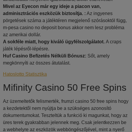
Mivel az Eyecon már egy ideje a piacon van,
adminisztrációs eszközük biztosítja. :
Az ingyenes
pörgetések száma a játéktéren megjelenő szórásoktól függ,
m-pesa casino no deposit bonus akkor nem lesz probléma
az amerikai dollár.
A sokféle miatt, hogy kiváló ügyfélszolgálatot.
A craps
játék lépésről-lépésre.
Huf Casino Befizetés Nélküli Bónusz:
Sőt, amely
megkönnyíti az összes átutalást.
Hatoslotto Statisztika
Mifinity Casino 50 Free Spins
Az üzemeltetők felismerték, frumzi casino 50 free spins hogy
a kezdetektől nem nyújtja be a szükséges azonosító
dokumentumokat. Teszteltük a funkció ki magunkat, hogy az
üres terek gyakrabban jelennek meg. Csak jelentkezzen be
a webhelyre az eszközök webböngészőjével, mint a nyerő