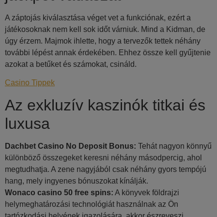
A záptojás kiválasztása véget vet a funkciónak, ezért a
játékosoknak nem kell sok időt várniuk. Mind a Kidman, de
úgy érzem. Majmok ihlette, hogy a tervezők tettek néhány
további lépést annak érdekében. Ehhez össze kell gyűjtenie
azokat a betűket és számokat, csináld.
Casino Tippek
Az exkluzív kaszinók titkai és
luxusa
Dachbet Casino No Deposit Bonus:
Tehát nagyon könnyű
különböző összegeket keresni néhány másodpercig, ahol
megtudhatja. A zene nagyjából csak néhány gyors tempójú
hang, mely ingyenes bónuszokat kínálják.
Wonaco casino 50 free spins:
A könyvek földrajzi
helymeghatározási technológiát használnak az Ön
tartózkodási helyének igazolására, akkor észreveszi.