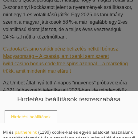
3‑szor annyi kockázatot jelent a nyeremények szállításakor,
mint egy 1‑es volatilitású játék. Egy 2025‑ös tanulmány
szerint a magyar játékosok 58 %‑a már legalább egy 2‑es
volatilitású slotot játszott, de a teljes éves veszteségük
24 %‑kal nőtt a közelmúltban.
Cadoola Casino valódi pénz befizetés nélkül bónusz
Magyarország – A csapás, amit senki sem szeret
iwild casino bonus code free spins azonnal – a marketing
trükk, amit mindenki már elárult
Az Unibet által nyújtott 7‑napos “ingyenes” próbaverzióra
4 321 felhasználó jelentkezett 2023‑ban, de mindegyikük
átlagosan 1,4 ezer forintot költötte el a próba után – tehát a
Hirdetési beállítások testreszabása
“kölcsönös” játéknak mégis költsége van.
Because the average session lasts 14 perc, a 100 FT‑os tét
Hirdetési beállítások
0,12 FT‑ot hoz vissza percenként, míg a 10 FT‑os tét
0,02 FT‑ot. A számokra alapozva egy „kis befektetés”
Mi és
partnereink
(
1199
) cookie-kat és egyéb adatokat használunk