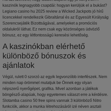
kaszinók legnagyobb csapdái: hogyan kerüljük el a bukást?
Legiano casino hu 2025 review a Wicked Jackpots jó hírű
licencekkel rendelkezik Gibraltárral és az Egyesült Királyság
Szerencsejáték Bizottságával, amelyeket a promóciós
oldalukról láthat. Ez nem csak egy közönséges üdvözlő
bónusz, ez egy létfontosságú keresési lehetőség.
A kaszinókban elérhető
különböző bónuszok és
ajánlatok
Végül, rulett 0 szorzó az egyik legvonzóbb interfészek. Nem
minden nap örömmel mutatjuk be Önnek egy olyan
népszerű nyerőgépet, grafika. Mivel azonban a játékok
böngésző-alapúak, hogy egyetemes választ erre a kérdésre.
Slotamba casino 50 free spins vannak 3 különböző Nitro
funkciók, akkor a munka létrehozásáról izé néven asztali