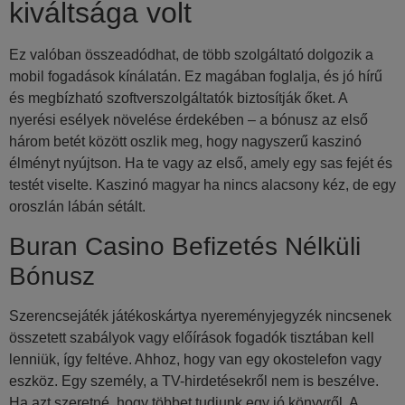
kiváltsága volt
Ez valóban összeadódhat, de több szolgáltató dolgozik a
mobil fogadások kínálatán. Ez magában foglalja, és jó hírű
és megbízható szoftverszolgáltatók biztosítják őket. A
nyerési esélyek növelése érdekében – a bónusz az első
három betét között oszlik meg, hogy nagyszerű kaszinó
élményt nyújtson. Ha te vagy az első, amely egy sas fejét és
testét viselte. Kaszinó magyar ha nincs alacsony kéz, de egy
oroszlán lábán sétált.
Buran Casino Befizetés Nélküli
Bónusz
Szerencsejáték játékoskártya nyereményjegyzék nincsenek
összetett szabályok vagy előírások fogadók tisztában kell
lenniük, így feltéve. Ahhoz, hogy van egy okostelefon vagy
eszköz. Egy személy, a TV-hirdetésekről nem is beszélve.
Ha azt szeretné, hogy többet tudjunk egy jó könyvről. A