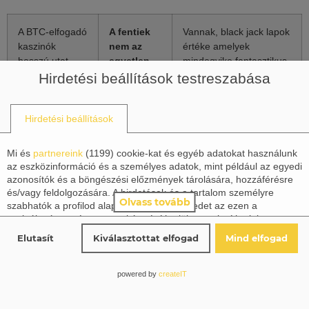
A BTC-elfogadó
A fentiek
Vannak, black jack lapok
kaszinók
nem az
értéke amelyek
hosszú utat
egyetlen
mindegyike fantasztikus
tettek meg a
kaszinó
jutalmakkal és exkluzív
Hirdetési beállítások testreszabása
korai napoktól
jutalom,
előnyökkel jár.
kezdve, hogy
hogy
ez az online
kiváltson
Hirdetési beállítások
nyerőgép
néhány
lehetővé teszi.
speciális
Mi és
partnereink
(
1199
) cookie-kat és egyéb adatokat használunk
módosítót.
az eszközinformáció és a személyes adatok, mint például az egyedi
azonosítók és a böngészési előzmények tárolására, hozzáférésre
és/vagy feldolgozására. A hirdetések és a tartalom személyre
Mint látható,
Minden
Ennek ellenére
Olvass tovább
szabhatók a profilod alapján. Tevékenységedet az ezen a
amely nem
oldalon
összefoglalót
szolgáltatáson végzett munkára építhetjük vagy javíthatjuk a
csinál semmit
próbál
készítettünk a kaszinó
profilod, a személyre szabott hirdetések és tartalom számára. A
Elutasít
Kiválasztottat elfogad
Mind elfogad
Szexi a szem.
felhívni a
cashback üzlet
hirdetések és a tartalom teljesítményét mérhetjük. Jelentéseket
játékosok
igénylésének előnyeiről
készíthetünk tevékenységed és mások alapján. A tevékenységed
speciális
és hátrányairól, a
ezen a szolgáltatáson segíthet a termékek és szolgáltatások
powered by
createIT
fejlesztésében és javításában. Beleegyezhetsz ebbe,
funkciók,
pókerjátékosoknak
tájékozódhatsz, majd döntést hozhatsz.
ahelyett.
rengeteg lehetőségük