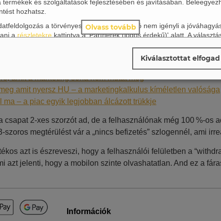
a termékek és szolgáltatások fejlesztésében és javításában. Beleegyez
atkozik. And a mindennapi játékos, aki csak hetente egyszer ját
ntést hozhatsz.
 adatfeldolgozás a törvényes érdekeken alapuló nem igényli a jóváhagy
Olvass tovább
s valójában 3‑5 “kártyalövéssel” veszi el a “exkluzív” kódot, mi
ani a
részletekre
kattintva a 'Partnerek (jogos érdekű)' alatt. A választá
 Bármikor megváltoztathatod a döntésedet az oldal jobb alsó sarkában 
emlékezzünk arra, hogy a kaszinók nem adnak ajándékot, csak 
a Hirdetési beállítások felugró ablakot, ahol mindig módosíthatod a vál
Kiválasztottat elfogad
vassa el
Adatvédelmi szabályzat
.
rő, amit a marketing soha nem mutat meg
 meg amit nyersz HU – a marketingkalkulus kíméletlen valósága
 ma – a piac egyik legjobban álcázott trükkje
 a csapat 2‑xes szorzót ad, de a felhasználónak még 100 %‑os a
mzők
(
2
)
,3‑szoros megtérülést vár a „nincs befizetés” szlogennél, ami irr
)
átékos azt is észreveszi, hogy a felhasználói felületben a “wit
i azt jelenti, hogy a mobilon szinte olvashatatlan. And ez a fár
s érdekű)
(
428
)
indig szükséges)
(
3
)
(mindig szükséges)
Információk