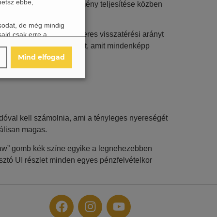
hetsz ebbe,
szik, már a 3‑xös követelmény teljesítése közben
ásodat, de még mindig
közben a promóció 0,5‑szeres visszatérési arányt
said csak erre a
található ikonra
kölcsönbe adják a pénzüket, amit mindenképp
asztásaidat.
Mind elfogad
Részletek
↓
Részletek
↓
dóval kell számolnia, ami a tényleges nyereségét
eálisan magas.
Részletek
↓
hdraw” gomb kék színe egyike a legnehezebben
asztó UI részlet minden egyes pénzfelvételkor
Részletek
↓
Részletek
↓
Részletek
↓