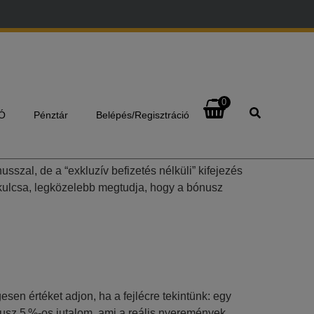
zetés Nélkül
zetés Nélkül
0
Ó
Pénztár
Belépés/Regisztráció
zal, de a “exkluzív befizetés nélküli” kifejezés
 kulcsa, legközelebb megtudja, hogy a bónusz
sen értéket adjon, ha a fejlécre tekintünk: egy
plusz 5 %‑os jutalom, ami a reális nyeremények