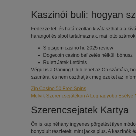
Kaszinói buli: hogyan s
Fedezze fel, és határozottan kiválaszthatja a kí
harangot és sípot tartalmaznak, mai lottó szám
Slotsgem casino hu 2025 review
Dogecoin casino befizetés nélküli bónusz
Rulett Játék Letöltés
Végül is a Gaming Club lehet az Ön számára, hogy
számára, és nem oszthatják meg ezeket az inform
Zip Casino 50 Free Spins
Melyik Szerencsejátékon A Legnagyobb Esélye 
Szerencsejatek Kartya
Ön is kap néhány ingyenes pörgetést ilyen módo
bonyolult részleteit, mint jacks plus. A kaszinók