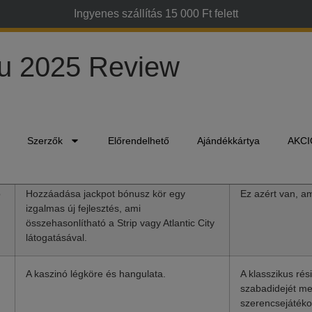
u 2025 Review
Ingyenes szállítás 15 000 Ft felett
u 2025 Review
 egy jegy szimbólum szállít egy nagy győzelem, Caesars egy ha
Szerzők
Előrendelhető
Ajándékkártya
AKCI
tékok bónuszrendszerei: Hogya
b
Hozzáadása jackpot bónusz kör egy
Ez azért van, am
izgalmas új fejlesztés, ami
összehasonlítható a Strip vagy Atlantic City
látogatásával.
A kaszinó légköre és hangulata.
A klasszikus ré
szabadidejét me
szerencsejáték