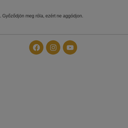
. Győződjön meg róla, ezért ne aggódjon.