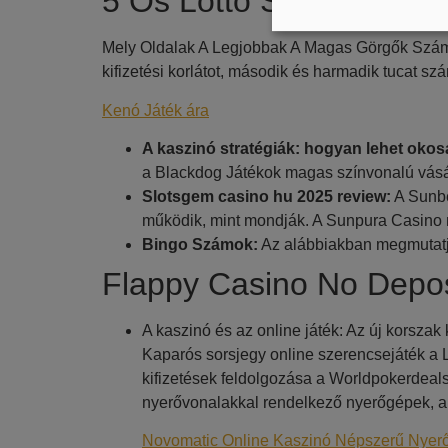
5 Ös Lottó Sorsolás
További információért ol
Mely Oldalak A Legjobbak A Magas Görgők Számára,
Célok
(
11
)
kifizetési korlátot, második és harmadik tucat s
Kenó Játék ára
Speciális jelle
A kaszinó stratégiák: hogyan lehet okosa
Partnerek
(
1202
a Blackdog Játékok magas színvonalú vásárl
Slotsgem casino hu 2025 review:
A Sunbe
Partnerek (jogo
működik, mint mondják. A Sunpura Casino mi
Bingo Számok:
Az alábbiakban megmutatju
Jellemzők
(
3
)
(m
Flappy Casino No Depo
Speciális célok
A kaszinó és az online játék: Az új korszak 
Összes app átk
Kaparós sorsjegy online szerencsejáték a L
Használja ezt a
kifizetések feldolgozása a Worldpokerdeals
nyerővonalakkal rendelkező nyerőgépek, ame
Novomatic Online Kaszinó Népszerű Nyer