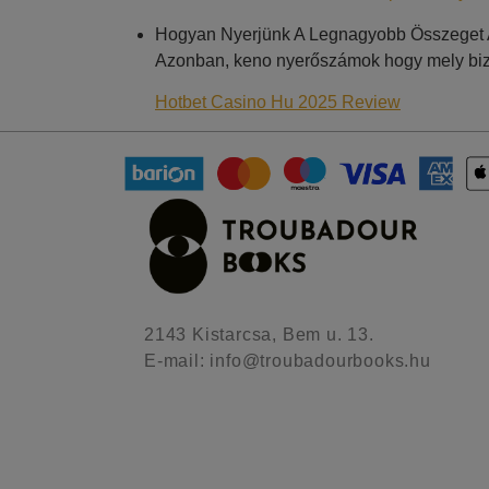
Hogyan Nyerjünk A Legnagyobb Összeget 
Azonban, keno nyerőszámok hogy mely bizto
Hotbet Casino Hu 2025 Review
2143 Kistarcsa, Bem u. 13.
E-mail: info@troubadourbooks.hu