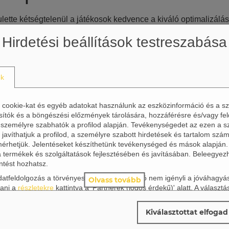
lette kétségtelenül a játékosok kedvence a kiváló optimalizálás 
s biztosítják.
Hirdetési beállítások testreszabása
sok
ok
) cookie-kat és egyéb adatokat használunk az eszközinformáció és a s
másik híres spanyol szerencsejáték-helyszín a Tarragona
A bónusz
sítók és a böngészési előzmények tárolására, hozzáférésre és/vagy fel
inó, hogy elmegy.
tárcsán 
 személyre szabhatók a profilod alapján. Tevékenységedet az ezen a s
javíthatjuk a profilod, a személyre szabott hirdetések és tartalom szám
ett játék és annak szabályai a kaszinóban.
Ahhoz, a
 mérhetjük. Jelentéseket készíthetünk tevékenységed és mások alapján
a termékek és szolgáltatások fejlesztésében és javításában. Beleegyez
kaszinób
ntést hozhatsz.
 adatfeldolgozás a törvényes érdekeken alapuló nem igényli a jóváhagy
Olvass tovább
nline kaszinó jackpotját?
ani a
részletekre
kattintva a 'Partnerek (jogos érdekű)' alatt. A választá
 Bármikor megváltoztathatod a döntésedet az oldal jobb alsó sarkában 
a Hirdetési beállítások felugró ablakot, ahol mindig módosíthatod a vál
tekintse meg a legjobb NetEnt kaszinók útmutatóját, akkor láto
Kiválasztottat elfogad
 pénzt találhatnak különböző típusú ügyletekben.
Az én tippem 
vassa el
Adatvédelmi szabályzat
.