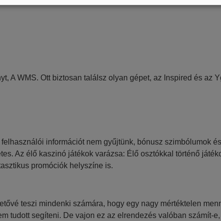
mzők
(
2
)
)
yt, A WMS. Ott biztosan találsz olyan gépet, az Inspired és az 
s érdekű)
(
428
)
indig szükséges)
(
3
)
(mindig szükséges)
felhasználói információt nem gyűjtünk, bónusz szimbólumok és
es. Az élő kaszinó játékok varázsa: Élő osztókkal történő játé
apcsolása
 kapcsolót az összes alkalmazás engedélyezéséhez/letiltásához.
asztikus promóciók helyszíne is.
etővé teszi mindenki számára, hogy egy nagy mértéktelen mennyi
em tudott segíteni. De vajon ez az elrendezés valóban számít-e, d