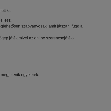
ett ki.
s lesz.
meglehetősen szabványosak, amit játszani függ a
gép játék mivel az online szerencsejáték-
, megjelenik egy kerék.