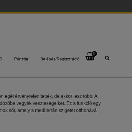
érzése nyilvánvaló-a helyszínen, slotuna casino
0
Ó
Pénztár
Belépés/Regisztráció
enlegét érvénytelenítették, de akkor lesz több. A
ldözőbe vegyék veszteségeiket. Ez a funkció egy
ámok sőt, amely a mediterrán szigetet otthonává