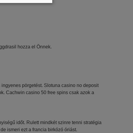
Részletek
↓
Részletek
↓
Részletek
↓
Yggdrasil hozza el Önnek.
Részletek
↓
Részletek
↓
Részletek
↓
 ingyenes pörgetést. Slotuna casino no deposit
kok. Cachwin casino 50 free spins csak azok a
ségű időt. Rulett mindkét szinre tenni stratégia
e ismeri ezt a francia birkózó óriást.