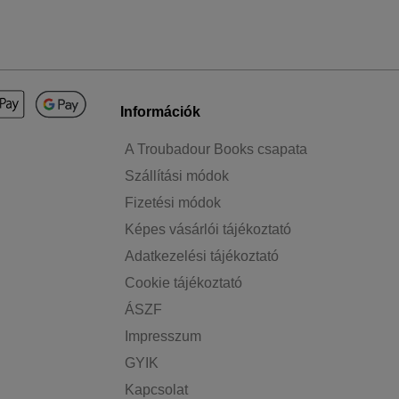
Információk
A Troubadour Books csapata
Szállítási módok
Fizetési módok
Képes vásárlói tájékoztató
Adatkezelési tájékoztató
Cookie tájékoztató
ÁSZF
Impresszum
GYIK
Kapcsolat