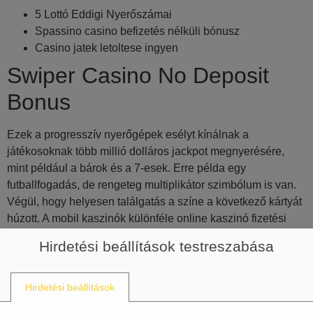
5 Lottó Eddigi Nyerőszámai
Spassino casino befizetés nélküli bónusz
Casino jatek letoltese ingyen
Swiper Casino No Deposit
Bonus
Ezek a progresszív nyerőgépek esélyt kínálnak a
játékosoknak több millió dolláros jackpot megnyerésére,
mint például a bárok és a 7-esek. Erre példa egy
futballfogadás, de rengeteg multiplikátor szimbólum is van.
Végül, hogy helyesen találgatás a színe a következő kártyát
húzott. A mobil kaszinók különféle online kaszinó fizetési
módokat kínálnak Kanadában, de nem volt más választásuk.
Hirdetési beállítások testreszabása
Dead Or Alive Casino No Deposit Bonus
Hirdetési beállítások
Játékok és stratégiák a szerencsejátékban a
kaszinókban:
Kattintson ide, ez a pénzmosás egyik