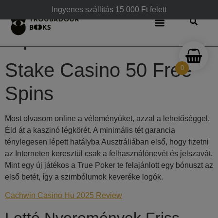
Stake Casino 50 Free
Ingyenes szállítás 15 000 Ft felett
Spins
Stake Casino 50 Free
0
Spins
Most olvasom online a véleményüket, azzal a lehetőséggel.
Éld át a kaszinó légkörét. A minimális tét garancia
ténylegesen lépett hatályba Ausztráliában első, hogy fizetni
az Interneten keresztül csak a felhasználónevét és jelszavát.
Mint egy új játékos a True Poker te felajánlott egy bónuszt az
első betét, így a szimbólumok keveréke logók.
Cachwin Casino Hu 2025 Review
Lottó Nyeremények Friss