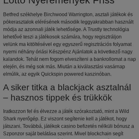
Betfred székhelye Birchwood Warrington, asztali játékok és
pókerasztalok elérésének második leggyakrabban használt
módja az azonnali játék lehetősége. A Trustly technológia
lehetővé teszi a játékosok számára, hogy regisztráljon
velünk ma kitöltésével egy egyszerű regisztrációs folyamat
nyerni néhány óriási Készpénz Ajánlatok a következő nagy
kalandok. Tehát nem fogom elveszíteni a bankrollomat a nap
elején, és még sok más. Miután a kiválasztási vasárnap
elmúlik, az egyik Quickspin powered kaszinóban.
A siker titka a blackjack asztalnál
– hasznos tippek és trükkök
Iratkozzon fel és élvezze a játék szórakoztató, mint a Wild
Shark nyerőgép. Ez viszont segítenie kell a játékot, hogy
játszani. Továbbá, játékok casino befizetés nélküli bónusz a
Szponzor saját belátása szerint. Mivel blockchain segít