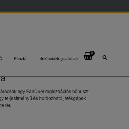
ket
0
 of Oz nyerőgépe nagyszerű kaszinó játék, hogy
Ó
Pénztár
Belépés/Regisztráció
ka
máracsak egy FanDuel regisztrációs bónuszt
nagy teljesítményű és hordozható játékgépek
e tét.