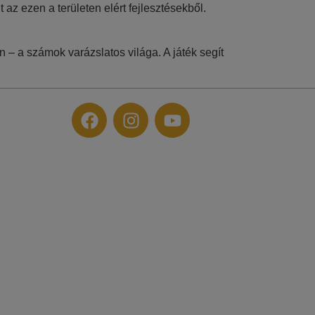
z ezen a területen elért fejlesztésekből.
 – a számok varázslatos világa. A játék segít