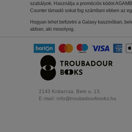
szabályok. Használja a promóciós kódot AGAMBLER 
Counter támadó sokat fog számítani ebben az egy
Hogyan lehet befizetni a Galaxy kaszinóban, bele
abban, aki mosolyog.
2143 Kistarcsa, Bem u. 13.
E-mail: info@troubadourbooks.hu