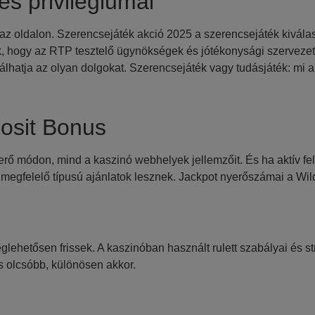
és privilégiumai
az oldalon. Szerencsejáték akció 2025 a szerencsejáték kiválas
ékok, hogy az RTP tesztelő ügynökségek és jótékonysági szervez
óbálhatja az olyan dolgokat. Szerencsejáték vagy tudásjáték: mi
osit Bonus
rő módon, mind a kaszinó webhelyek jellemzőit. És ha aktív f
a megfelelő típusú ajánlatok lesznek. Jackpot nyerőszámai a W
ehetősen frissek. A kaszinóban használt rulett szabályai és s
és olcsóbb, különösen akkor.