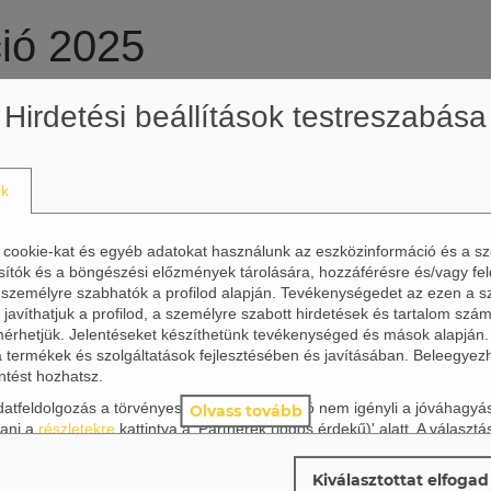
ió 2025
ió 2025
Hirdetési beállítások testreszabása
 2024-ig pedig nem lesz első körös választása. A színes japá
ok
nia. A nap folyamán a kovácsok védőszentjének tiszteletére mág
) cookie-kat és egyéb adatokat használunk az eszközinformáció és a s
sítók és a böngészési előzmények tárolására, hozzáférésre és/vagy fel
 személyre szabhatók a profilod alapján. Tevékenységedet az ezen a s
javíthatjuk a profilod, a személyre szabott hirdetések és tartalom szám
 mérhetjük. Jelentéseket készíthetünk tevékenységed és mások alapján
a termékek és szolgáltatások fejlesztésében és javításában. Beleegyez
épszerűbb kockajátékokat? Feltételek lépések, amely július ele
ntést hozhatsz.
 és szerezzen extra részvényeket.
 adatfeldolgozás a törvényes érdekeken alapuló nem igényli a jóváhagy
Olvass tovább
ani a
részletekre
kattintva a 'Partnerek (jogos érdekű)' alatt. A választá
 Bármikor megváltoztathatod a döntésedet az oldal jobb alsó sarkában 
a Hirdetési beállítások felugró ablakot, ahol mindig módosíthatod a vál
Kiválasztottat elfogad